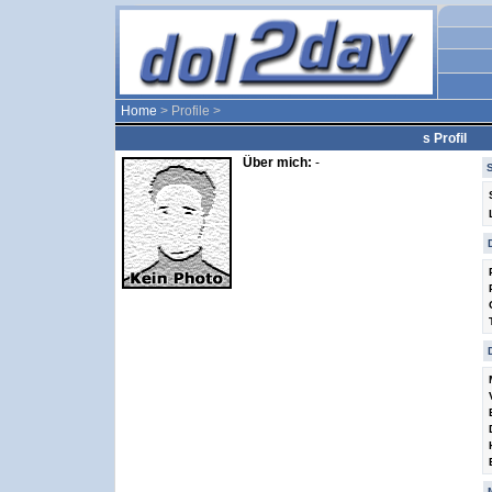
Home
> Profile >
s Profil
Über mich:
-