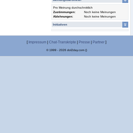
Pro Meinung durchschnittlich
Zustimmungen:
Noch keine Meinungen
Ablehnungen:
Noch keine Meinungen
Initiativen
[
Impressum
|
Chat-Transkripte
|
Presse
|
Partner
]
© 1999 - 2026 dol2day.com ()