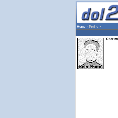
Home
> Profile >
Über mi