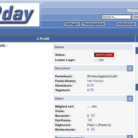
Mitgli
Umfragen
Themengebiete
Institutionen
s Profil
ch:
-
Status
Status:
Letzter Login:
.. : Uhr
Dol-Leben
Parteibuch:
(Probemitgliedschaft)
Partei-History
Hier Klicken
Gästebuch:
0
Tagebuch:
0
Daten
Mitglied seit:
.. : Uhr
Visits:
Besucher:
0
Dol-Points:
Highscore:
Platz 1 (Partei:1)
Bimbeskonto:
0
Meinungsbarometer