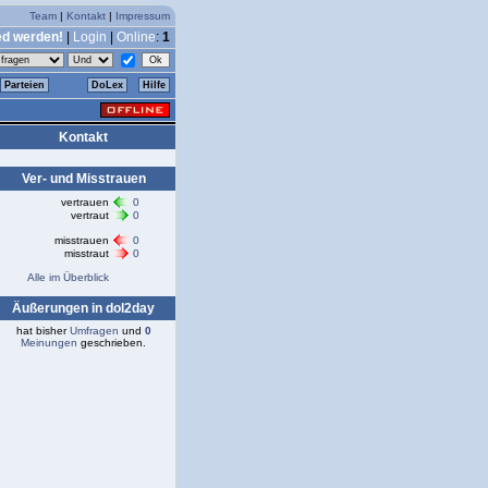
Team
|
Kontakt
|
Impressum
ed werden!
|
Login
|
Online
:
1
Parteien
DoLex
Hilfe
Kontakt
Ver- und Misstrauen
vertrauen
0
vertraut
0
misstrauen
0
misstraut
0
Alle im Überblick
Äußerungen in dol2day
hat bisher
Umfragen
und
0
Meinungen
geschrieben.