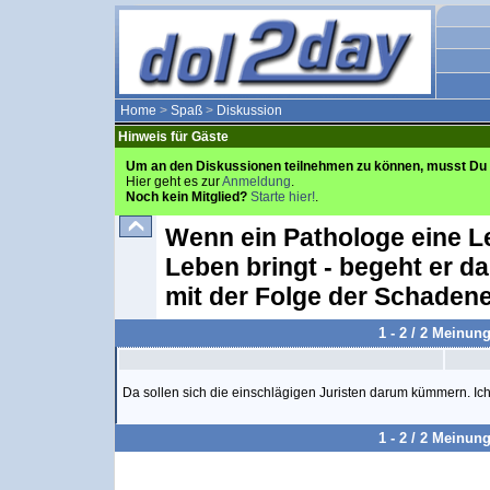
Home
>
Spaß
>
Diskussion
Hinweis für Gäste
Um an den Diskussionen teilnehmen zu können, musst Du 
Hier geht es zur
Anmeldung
.
Noch kein Mitglied?
Starte hier!
.
Wenn ein Pathologe eine L
Leben bringt - begeht er d
mit der Folge der Schadene
1 - 2 / 2 Meinun
Da sollen sich die einschlägigen Juristen darum kümmern. Ich
1 - 2 / 2 Meinun