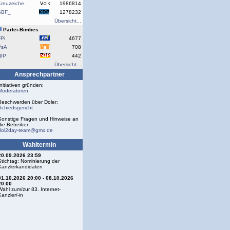
reuzeiche.
1986814
SBF_
1278232
Übersicht...
Partei-Bimbes
Pi
4677
PsA
708
NIP
442
Übersicht...
Ansprechpartner
Initiativen gründen:
Moderatoren
Beschwerden über Doler:
Schiedsgericht
Sonstige Fragen und Hinweise an
die Betreiber:
dol2day-team@gmx.de
Wahltermin
20.09.2026 23:59
Stichtag: Nominierung der
Kanzlerkandidaten
01.10.2026 20:00 - 08.10.2026
20:00
Wahl zum/zur 83. Internet-
Kanzler/-in