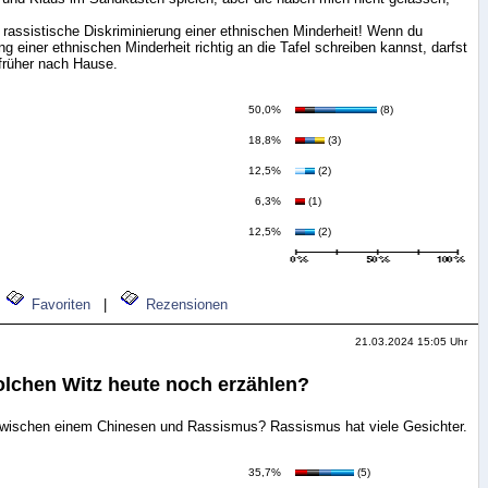
e rassistische Diskriminierung einer ethnischen Minderheit! Wenn du
ng einer ethnischen Minderheit richtig an die Tafel schreiben kannst, darfst
früher nach Hause.
50,0%
(8)
18,8%
(3)
12,5%
(2)
6,3%
(1)
12,5%
(2)
Favoriten
|
Rezensionen
21.03.2024 15:05 Uhr
olchen Witz heute noch erzählen?
zwischen einem Chinesen und Rassismus? Rassismus hat viele Gesichter.
35,7%
(5)