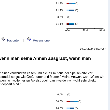
21,4%
(3)
21,4%
(3)
0,0%
(0)
21,4%
(3)
Favoriten
|
Rezensionen
19.03.2024 08:23 Uhr
 wenn man seine Ahnen ausgrabt, wenn man
it einer Verwandten essen und sie las mir aus der Speisekarte vor:
trudel so gut wie Großmutter und Mutter.“ Meine Antwort war: „Wenn wir
gen, wir wollen einen Apfelstrudel, dann werden wir wohl sehr direkt
t deppert sind.“
0,0%
(0)
30,0%
(3)
20,0%
(2)