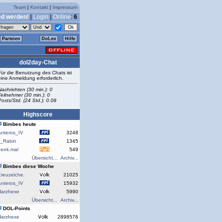
Team
|
Kontakt
|
Impressum
ed werden!
|
Login
|
Online
:
6
Parteien
DoLex
Hilfe
dol2day-Chat
Für die Benutzung des Chats ist
eine Anmeldung erforderlich.
Nachrichten (30 min.): 0
Teilnehmer (30 min.): 0
Posts/Std. (24 Std.): 0.08
Highscore
Bimbes heute
Anteros_IV
3248
J_Rabin
1345
denk.mal
549
Übersicht...
Archiv...
Bimbes diese Woche
reuzeiche.
21025
Anteros_IV
15932
Harzhexe
5990
Übersicht...
Archiv...
DOL-Points
Harzhexe
2898576