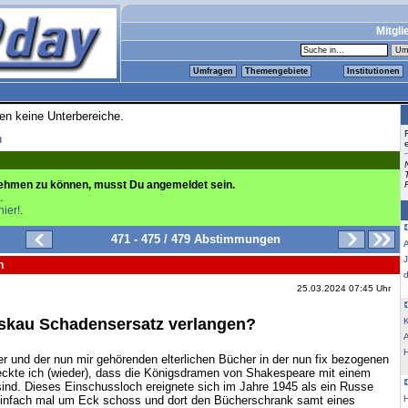
Mitgli
Umfragen
Themengebiete
Institutionen
ren keine Unterbereiche.
n
ehmen zu können, musst Du angemeldet sein.
.
hier!
.
471 - 475 / 479 Abstimmungen
n
25.03.2024 07:45 Uhr
oskau Schadensersatz verlangen?
K
r und der nun mir gehörenden elterlichen Bücher in der nun fix bezogenen
eckte ich (wieder), dass die Königsdramen von Shakespeare mit einem
ind. Dieses Einschussloch ereignete sich im Jahre 1945 als ein Russe
einfach mal um Eck schoss und dort den Bücherschrank samt eines