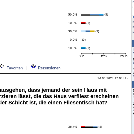
K
50,0%
(5)
F
10,0%
(1)
30,0%
(3)
0,0%
(0)
10,0%
(1)
Favoriten
|
Rezensionen
24.03.2024 17:04 Uhr
usgehen, dass jemand der sein Haus mit
ieren lässt, die das Haus verfliest erscheinen
der Schicht ist, die einen Fliesentisch hat?
36,4%
(4)