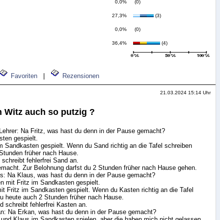
0,0%
(0)
27,3%
(3)
0,0%
(0)
36,4%
(4)
Favoriten
|
Rezensionen
21.03.2024 15:14 Uhr
 Witz auch so putzig ?
Lehrer: Na Fritz, was hast du denn in der Pause gemacht?
sten gespielt.
im Sandkasten gespielt. Wenn du Sand richtig an die Tafel schreiben
 Stunden früher nach Hause.
 schreibt fehlerfrei Sand an.
gemacht. Zur Belohnung darfst du 2 Stunden früher nach Hause gehen.
aus: Na Klaus, was hast du denn in der Pause gemacht?
 mit Fritz im Sandkasten gespielt.
it Fritz im Sandkasten gespielt. Wenn du Kasten richtig an die Tafel
du heute auch 2 Stunden früher nach Hause.
d schreibt fehlerfrei Kasten an.
kan: Na Erkan, was hast du denn in der Pause gemacht?
tz und Klaus im Sandkasten spielen, aber die haben mich nicht gelassen,