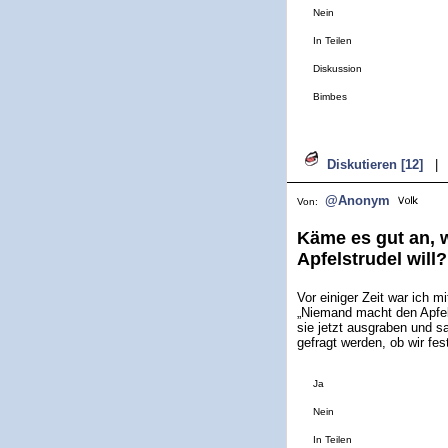
Nein
In Teilen
Diskussion
Bimbes
Diskutieren [12]
|
@Anonym
Von:
Käme es gut an,
Apfelstrudel will?
Vor einiger Zeit war ich m
„Niemand macht den Apfels
sie jetzt ausgraben und sa
gefragt werden, ob wir fes
Ja
Nein
In Teilen