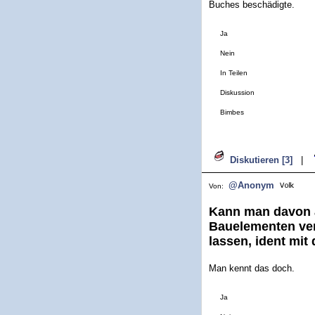
Buches beschädigte.
Ja
Nein
In Teilen
Diskussion
Bimbes
Diskutieren [3]
|
@Anonym
Von:
Kann man davon a
Bauelementen verz
lassen, ident mit 
Man kennt das doch.
Ja