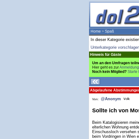
Home
>
Spaß
In dieser Kategorie existie
Unterkategorie vorschlage
Hinweis für Gäste
Um an den Umfragen teiln
Hier geht es zur
Anmeldung
Noch kein Mitglied?
Starte 
Abgelaufene Abstimmunge
@Anonym
Von:
Sollte ich von M
Beim Katalogisieren meine
elterlichen Wohnung entd
Einschussloch versehen s
beim Vordringen in Wien 