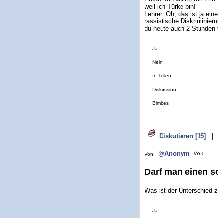
weil ich Türke bin!
Lehrer: Oh, das ist ja ein
rassistische Diskriminieru
du heute auch 2 Stunden 
Ja
Nein
In Teilen
Diskussion
Bimbes
Diskutieren [15]
|
@Anonym
Von:
Darf man einen s
Was ist der Unterschied 
Ja