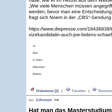
hatte, war er im Herbst aus dem Weiß
„Wie viele Menschen müssen angegriffe
werden, bevor man eine Entscheidung ü
fragt sich Noem in der „CBS“-Sendung 
https://www.diepresse.com/18436839/t
vizekandidatin-auch-joe-bidens-schaef
Ja
Nein
In Teilen
Diskussion
Bimbes
Diskutieren [2]
|
Favoriten
|
Rezensio
@Anonym
Von:
Hat man das Masterstudium