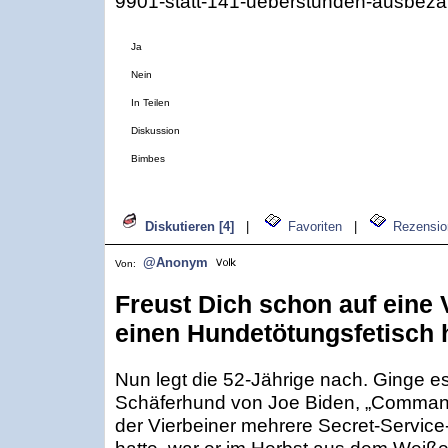
9901-statt-141-ueberstunden-ausbeza
Ja
Nein
In Teilen
Diskussion
Bimbes
Diskutieren [4]
|
Favoriten
|
Rezensio
@Anonym
Von:
Freust Dich schon auf eine 
einen Hundetötungsfetisch 
Nun legt die 52-Jährige nach. Ginge es 
Schäferhund von Joe Biden, „Commande
der Vierbeiner mehrere Secret-Service