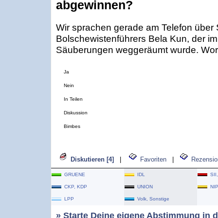
abgewinnen?
Wir sprachen gerade am Telefon über 
Bolschewistenführers Bela Kun, der im
Säuberungen weggeräumt wurde. Worau
Ja
Nein
In Teilen
Diskussion
Bimbes
Diskutieren [4]
|
Favoriten
|
Rezensio
GRUENE
IDL
SII
CKP, KDP
UNION
NI
LPP
Volk, Sonstige
» Starte Deine eigene Abstimmung in d