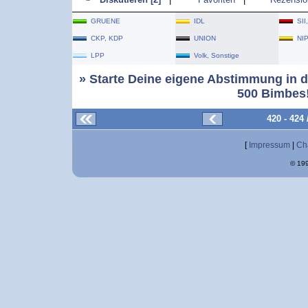
GRUENE
IDL
SII
CKP, KDP
UNION
NI
LPP
Volk, Sonstige
» Starte Deine eigene Abstimmung in d
500 Bimbes!
420 - 424
[
Impressum
|
Ch
© 199