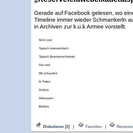
Gerade auf Facebook gelesen, wo eine H
Timeline immer wieder Schmankerln a
in Archiven zur k.u.k Armee vorstellt.
Sehr cool
Typisch österreichisch
Typisch Beamtenschimmel
Gar ned
Mir schaudert
In Teilen
Anders
Diskussion
Bimbes
Diskutieren [2]
|
Favoriten
|
Rezensio