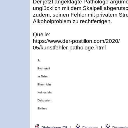
Der jetzt angeklagte Pathologe argumen
unglücklich mit dem Skalpell abgerutsc
zudem, seinen Fehler mit privatem St
Alkoholproblem zu rechtfertigen.
Quelle:
https://www.der-postillon.com/2020/
05/kunstfehler-pathologe.html
Ja
Eventuell
In Teilen
Eher nicht
Keinesfalls
Diskussion
Bimbes
Diskutieren [2]
|
Favoriten
|
Rezensio