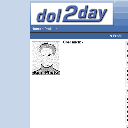
Home
> Profile >
s Profil
Über mich:
-