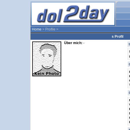
Home
> Profile >
s Profil
Über mich:
-