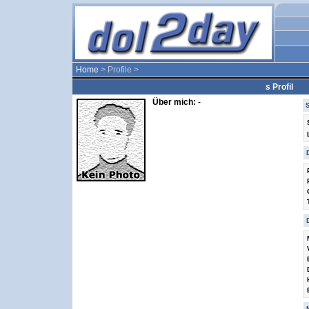
Home
> Profile >
s Profil
Über mich:
-