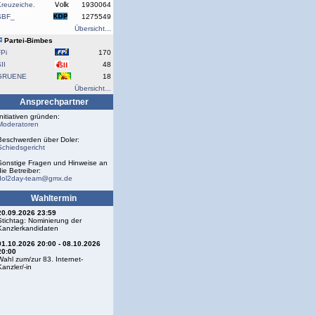
reuzeiche.
1930064
SBF_
1275549
Übersicht...
Partei-Bimbes
Pi
170
II
48
GRUENE
18
Übersicht...
Ansprechpartner
Initiativen gründen:
Moderatoren
Beschwerden über Doler:
Schiedsgericht
Sonstige Fragen und Hinweise an
die Betreiber:
dol2day-team@gmx.de
Wahltermin
20.09.2026 23:59
Stichtag: Nominierung der
Kanzlerkandidaten
01.10.2026 20:00 - 08.10.2026
20:00
Wahl zum/zur 83. Internet-
Kanzler/-in