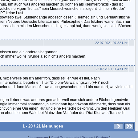
dacht, aber mittlerweile bin ich doch ganz froh über das, was ich gemacht habe.
genug, um auch was anderes machen zu können als Kleintierpraxis - das ist
dwelche nervigen Trullas "mein Meerschweinchen ist eigentlich mein Bruder"
PT keine Lust.
sowieso zwei Studiengänge abgeschlossen (Tiermedizin und Germanistische
hern Neuere Deutsche Literatur und Philosophie). Das letztere war einfach nur
nns schon mit den Menschen nicht geklappt hat, dann wenigstens mit Büchern
22.07.2021 07:32 Uhr
hmissen und ein anderes begonnen.
 ich immer wollte. Würde also nichts anders machen.
22.07.2021 11:43 Uhr
 mittlerweile bin ich aber froh, dass es lief, wie es lief. Nach
international begehrten Titel "Diplom-Verwaltungswirt (FH)" noch
elor und dann Master of Laws nachgeschoben, und bin nun dort, wo viele nicht
wegen lieber etwas anderes gemacht, weil man sich andere Fächer irgendwie
äologie immer total spannend, bis mir dann irgendwann dämmerte, dass man als
icht von einer Uni einen Hut und eine Peitsche bekommt, um den Heiligen Gral
 eher in einem Wald bei Mainz den Vorläufer des Dixi-Klos aus Ton sucht.
1 - 20 / 21 Meinungen