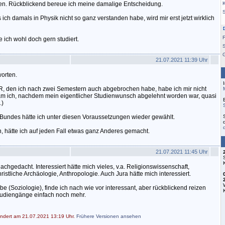
n. Rückblickend bereue ich meine damalige Entscheidung.
K
s ich damals in Physik nicht so ganz verstanden habe, wird mir erst jetzt wirklich
F
 ich wohl doch gern studiert.
S
21.07.2021 11:39 Uhr
worten.
, den ich nach zwei Semestern auch abgebrochen habe, habe ich mir nicht
am ich, nachdem mein eigentlicher Studienwunsch abgelehnt worden war, quasi
.)
Bundes hätte ich unter diesen Voraussetzungen wieder gewählt.
 hätte ich auf jeden Fall etwas ganz Anderes gemacht.
21.07.2021 11:45 Uhr
achgedacht. Interessiert hätte mich vieles, v.a. Religionswissenschaft,
istliche Archäologie, Anthropologie. Auch Jura hätte mich interessiert.
be (Soziologie), finde ich nach wie vor interessant, aber rückblickend reizen
udiengänge einfach noch mehr.
ändert am 21.07.2021 13:19 Uhr.
Frühere Versionen ansehen