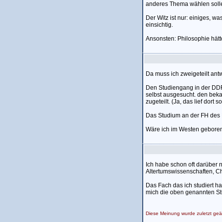
anderes Thema wählen solle
Der Witz ist nur: einiges, wa
einsichtig.
Ansonsten: Philosophie hätte
Da muss ich zweigeteilt ant
Den Studiengang in der DDR
selbst ausgesucht. den bek
zugeteilt. (Ja, das lief dort so
Das Studium an der FH des 
Wäre ich im Westen geboren,
Ich habe schon oft darüber n
Altertumswissenschaften, Chr
Das Fach das ich studiert ha
mich die oben genannten St
Diese Meinung wurde zuletzt ge