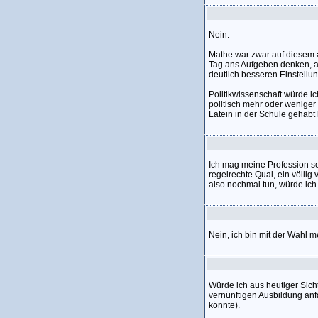
Nein.
Mathe war zwar auf diesem a
Tag ans Aufgeben denken, a
deutlich besseren Einstell
Politikwissenschaft würde 
politisch mehr oder weniger 
Latein in der Schule gehabt 
Ich mag meine Profession seh
regelrechte Qual, ein völli
also nochmal tun, würde ic
Nein, ich bin mit der Wahl m
Würde ich aus heutiger Sich
vernünftigen Ausbildung an
könnte).