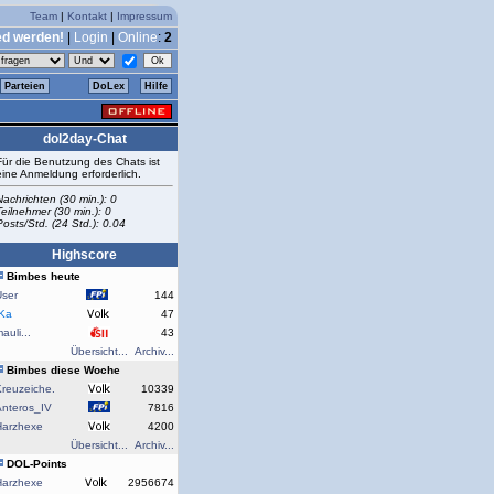
Team
|
Kontakt
|
Impressum
ed werden!
|
Login
|
Online
:
2
Parteien
DoLex
Hilfe
dol2day-Chat
Für die Benutzung des Chats ist
eine Anmeldung erforderlich.
Nachrichten (30 min.): 0
Teilnehmer (30 min.): 0
Posts/Std. (24 Std.): 0.04
Highscore
Bimbes heute
User
144
rKa
47
auli...
43
Übersicht...
Archiv...
Bimbes diese Woche
reuzeiche.
10339
Anteros_IV
7816
Harzhexe
4200
Übersicht...
Archiv...
DOL-Points
Harzhexe
2956674