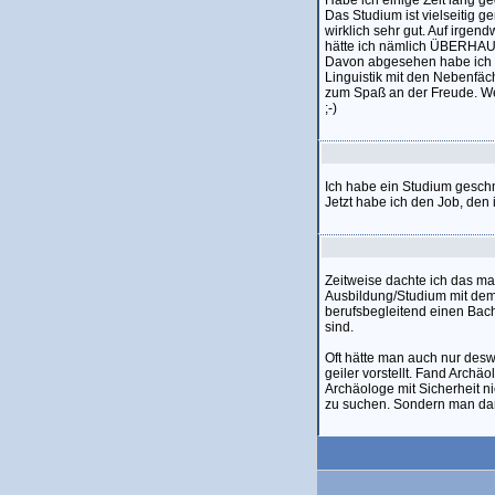
Habe ich einige Zeit lang ge
Das Studium ist vielseitig 
wirklich sehr gut. Auf irgen
hätte ich nämlich ÜBERHAU
Davon abgesehen habe ich 
Linguistik mit den Nebenfäc
zum Spaß an der Freude. We
;-)
Ich habe ein Studium gesc
Jetzt habe ich den Job, den
Zeitweise dachte ich das mal,
Ausbildung/Studium mit dem 
berufsbegleitend einen Bach
sind.
Oft hätte man auch nur des
geiler vorstellt. Fand Arch
Archäologe mit Sicherheit n
zu suchen. Sondern man dann