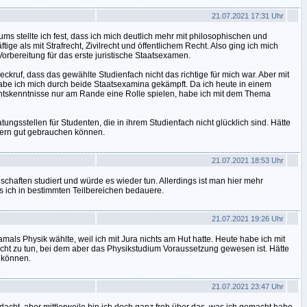
21.07.2021 17:31 Uhr
s stellte ich fest, dass ich mich deutlich mehr mit philosophischen und
ige als mit Strafrecht, Zivilrecht und öffentlichem Recht. Also ging ich mich
orbereitung für das erste juristische Staatsexamen.
kruf, dass das gewählte Studienfach nicht das richtige für mich war. Aber mit
abe ich mich durch beide Staatsexamina gekämpft. Da ich heute in einem
chtskenntnisse nur am Rande eine Rolle spielen, habe ich mit dem Thema
tungsstellen für Studenten, die in ihrem Studienfach nicht glücklich sind. Hätte
0ern gut gebrauchen können.
21.07.2021 18:53 Uhr
chaften studiert und würde es wieder tun. Allerdings ist man hier mehr
as ich in bestimmten Teilbereichen bedauere.
21.07.2021 19:26 Uhr
damals Physik wählte, weil ich mit Jura nichts am Hut hatte. Heute habe ich mit
ht zu tun, bei dem aber das Physikstudium Voraussetzung gewesen ist. Hätte
 können.
21.07.2021 23:47 Uhr