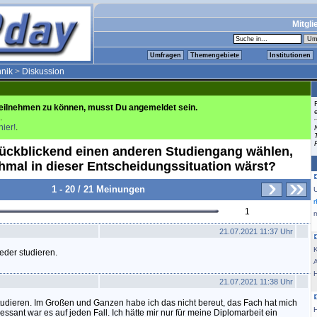
Mitgli
Umfragen
Themengebiete
Institutionen
hnik
>
Diskussion
eilnehmen zu können, musst Du angemeldet sein.
.
hier!
.
ückblickend einen anderen Studiengang wählen,
mal in dieser Entscheidungssituation wärst?
1 - 20 / 21 Meinungen
1
m
21.07.2021 11:37 Uhr
K
eder studieren.
21.07.2021 11:38 Uhr
udieren. Im Großen und Ganzen habe ich das nicht bereut, das Fach hat mich
ssant war es auf jeden Fall. Ich hätte mir nur für meine Diplomarbeit ein