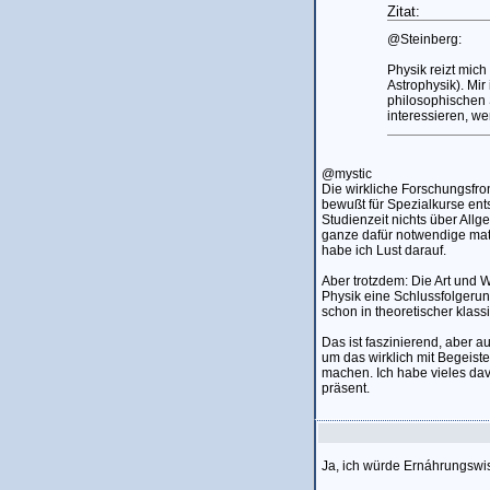
Zitat:
@Steinberg:
Physik reizt mic
Astrophysik). Mir
philosophischen 
interessieren, we
@mystic
Die wirkliche Forschungsfr
bewußt für Spezialkurse ent
Studienzeit nichts über Allg
ganze dafür notwendige mat
habe ich Lust darauf.
Aber trotzdem: Die Art und
Physik eine Schlussfolgerun
schon in theoretischer klass
Das ist faszinierend, aber 
um das wirklich mit Begeiste
machen. Ich habe vieles da
präsent.
Ja, ich würde Ernáhrungswis