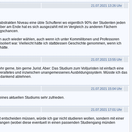
21.07.2021 13:26 Uhr
bstrakten Niveau eine üble Schufterei wo eigentlich 90% der Studenten jeden
ber am Ende hat es sich ausgezahlt mit im Vergleich zu anderen Fächern
ungschancen.
ich auch wieder wählen, auch wenn ich unter Kommilitonen und Professoren
isoliert war. Vielleicht hätte ich stattdessen Geschichte genommen, wenn ich
hätte.
21.07.2021 13:55 Uhr
r gerne, bin gerne Jurist. Aber: Das Studium zum Volljuristen ist einfach eine
g veraltetes und inzwischen unangemessenes Ausbildungssystem. Müsste ich das
h dankend ablehnen.
21.07.2021 15:04 Uhr
eines aktuellen Studiums sehr zufrieden.
21.07.2021 17:01 Uhr
t entscheiden müssen, würde ich gar nicht studieren wollen, sondern mit einer
fangen (wobei diese eventuell in einen passenden Studiengang münden