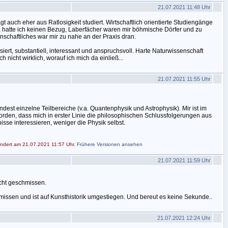
21.07.2021 11:48 Uhr
gt auch eher aus Ratlosigkeit studiert. Wirtschaftlich orientierte Studiengänge
 hatte ich keinen Bezug, Laberfächer waren mir böhmische Dörfer und zu
chaftliches war mir zu nahe an der Praxis dran.
siert, substantiell, interessant und anspruchsvoll. Harte Naturwissenschaft
h nicht wirklich, worauf ich mich da einließ...
21.07.2021 11:55 Uhr
ndest einzelne Teilbereiche (v.a. Quantenphysik und Astrophysik). Mir ist im
worden, dass mich in erster Linie die philosophischen Schlussfolgerungen aus
sse interessieren, weniger die Physik selbst.
ändert am 21.07.2021 11:57 Uhr.
Frühere Versionen ansehen
21.07.2021 11:59 Uhr
cht geschmissen.
hmissen und ist auf Kunsthistorik umgestiegen. Und bereut es keine Sekunde..
21.07.2021 12:24 Uhr