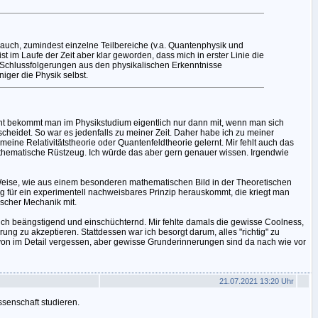
h auch, zumindest einzelne Teilbereiche (v.a. Quantenphysik und
 ist im Laufe der Zeit aber klar geworden, dass mich in erster Linie die
Schlussfolgerungen aus den physikalischen Erkenntnisse
niger die Physik selbst.
ont bekommt man im Physikstudium eigentlich nur dann mit, wenn man sich
scheidet. So war es jedenfalls zu meiner Zeit. Daher habe ich zu meiner
emeine Relativitätstheorie oder Quantenfeldtheorie gelernt. Mir fehlt auch das
hematische Rüstzeug. Ich würde das aber gern genauer wissen. Irgendwie
 Weise, wie aus einem besonderen mathematischen Bild in der Theoretischen
g für ein experimentell nachweisbares Prinzip herauskommt, die kriegt man
ischer Mechanik mit.
auch beängstigend und einschüchternd. Mir fehlte damals die gewisse Coolness,
rung zu akzeptieren. Stattdessen war ich besorgt darum, alles "richtig" zu
von im Detail vergessen, aber gewisse Grunderinnerungen sind da nach wie vor
21.07.2021 13:20 Uhr
senschaft studieren.