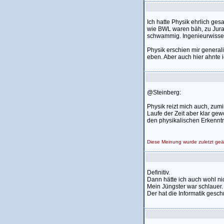
Ich hatte Physik ehrlich gesa
wie BWL waren bäh, zu Jura
schwammig. Ingenieurwissens
Physik erschien mir generali
eben. Aber auch hier ahnte ic
@Steinberg:
Physik reizt mich auch, zumi
Laufe der Zeit aber klar ge
den physikalischen Erkenntni
Diese Meinung wurde zuletzt ge
Definitiv.
Dann hätte ich auch wohl ni
Mein Jüngster war schlauer.
Der hat die Informatik gesc