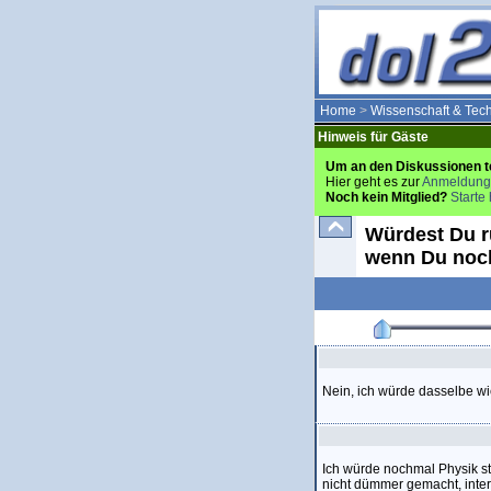
Home
>
Wissenschaft & Tec
Hinweis für Gäste
Um an den Diskussionen t
Hier geht es zur
Anmeldung
Noch kein Mitglied?
Starte 
Würdest Du r
wenn Du noch
Nein, ich würde dasselbe wi
Ich würde nochmal Physik st
nicht dümmer gemacht, intere