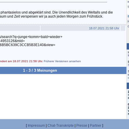
K
le phantasielos und abgeklärt sind. Die Unendlichkeit des Weltalls und die
aum und Zeit verspeisen wir ja auch jeden Morgen zum Frühstück.
18.07.2021 21:58 Uhr
eos/search?q=junge+komm+bald+wieder+
44953126&mid=
6B5BC639C3CCB5B3E140&view=
ändert am 18.07.2021 21:58 Uhr.
Frühere Versionen ansehen
1 - 3 / 3 Meinungen
[
Impressum
|
Chat-Transkripte
|
Presse
|
Partner
]