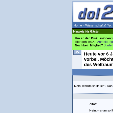
Home
>
Wissenschaft & Tec
Hinweis für Gäste
Um an den Diskussionen t
Hier geht es zur
Anmeldung
Noch kein Mitglied?
Starte 
Heute vor 6 
vorbei. Möch
des Weltraum
Nein, warum sollte ich? Das 
Zitat:
Nein, warum sollt