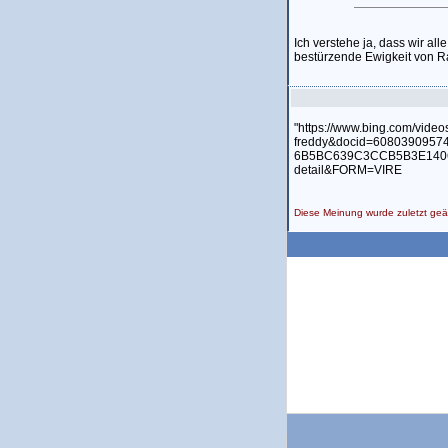
Ich verstehe ja, dass wir al
bestürzende Ewigkeit von R
"https://www.bing.com/vid
freddy&docid=6080390957
6B5BC639C3CCB5B3E140
detail&FORM=VIRE
Diese Meinung wurde zuletzt ge