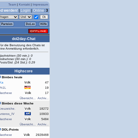
Team
|
Kontakt
|
Impressum
ed werden!
|
Login
|
Online
:
3
Parteien
DoLex
Hilfe
dol2day-Chat
Für die Benutzung des Chats ist
eine Anmeldung erforderlich.
Nachrichten (30 min.): 0
Teilnehmer (30 min.): 0
Posts/Std. (24 Std.): 0.29
Highscore
Bimbes heute
rKa
47
Ph1L
19
Harzhexe
17
Übersicht...
Archiv...
Bimbes diese Woche
reuzeiche.
18272
Anteros_IV
10933
Harzhexe
5484
Übersicht...
Archiv...
DOL-Points
Harzhexe
2928468