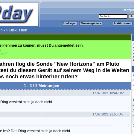
Mitgli
Umfragen
Themengebiete
Institutionen
hnik
>
Diskussion
eilnehmen zu können, musst Du angemeldet sein.
.
hier!
.
Jahren flog die Sonde "New Horizons" am Pluto
test du diesem Gerät auf seinem Weg in die Weiten
s noch etwas hinterher rufen?
1 - 3 / 3 Meinungen
17.07.2021 18:44 Uhr
Ding versteht mich ja doch nicht.
K
17.07.2021 21:55 Uhr
e ich? Das Ding versteht mich ja doch nicht.