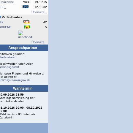
reuzeiche.
1973515
SBF_
1278232
Übersicht...
Partei-Bimbes
NIP
42
GRUENE
5
Übersicht...
Ansprechpartner
Initiativen gründen:
Moderatoren
Beschwerden über Doler:
Schiedsgericht
Sonstige Fragen und Hinweise an
die Betreiber:
dol2day-team@gmx.de
Wahltermin
20.09.2026 23:59
Stichtag: Nominierung der
Kanzlerkandidaten
01.10.2026 20:00 - 08.10.2026
20:00
Wahl zum/zur 83. Internet-
Kanzler/-in