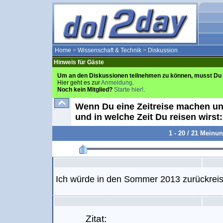
Home
>
Wissenschaft & Technik
>
Diskussion
Hinweis für Gäste
Um an den Diskussionen teilnehmen zu können, musst Du 
Hier geht es zur
Anmeldung
.
Noch kein Mitglied?
Starte hier!
.
Wenn Du eine Zeitreise machen un
und in welche Zeit Du reisen wirs
1 - 20 / 21 Meinu
Ich würde in den Sommer 2013 zurückrei
Zitat: