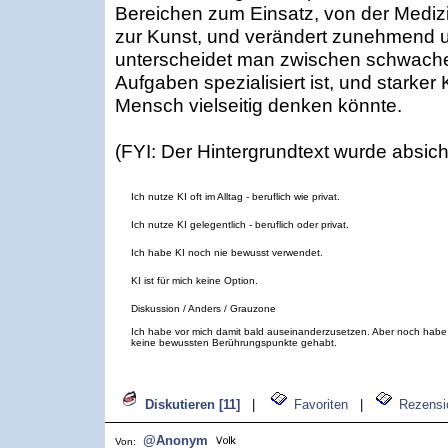
Bereichen zum Einsatz, von der Medizin
zur Kunst, und verändert zunehmend u
unterscheidet man zwischen schwacher 
Aufgaben spezialisiert ist, und starker 
Mensch vielseitig denken könnte.
(FYI: Der Hintergrundtext wurde absichtli
Ich nutze KI oft im Alltag - beruflich wie privat.
Ich nutze KI gelegentlich - beruflich oder privat.
Ich habe KI noch nie bewusst verwendet.
KI ist für mich keine Option.
Diskussion / Anders / Grauzone
Ich habe vor mich damit bald auseinanderzusetzen. Aber noch habe
keine bewussten Berührungspunkte gehabt.
Diskutieren [11]
|
Favoriten
|
Rezensi
@Anonym
Von: