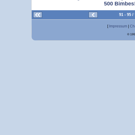
500 Bimbes!
91 - 95 
[
Impressum
|
Ch
© 199