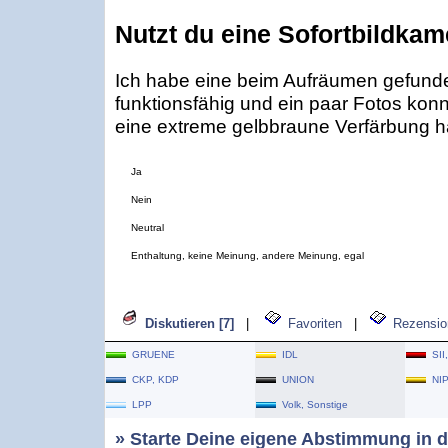
Nutzt du eine Sofortbildka
Ich habe eine beim Aufräumen gefunde
funktionsfähig und ein paar Fotos konn
eine extreme gelbbraune Verfärbung hat
Ja
Nein
Neutral
Enthaltung, keine Meinung, andere Meinung, egal
Diskutieren [7]
|
Favoriten
|
Rezensio
GRUENE
IDL
SII
CKP, KDP
UNION
NI
LPP
Volk, Sonstige
» Starte Deine eigene Abstimmung in d