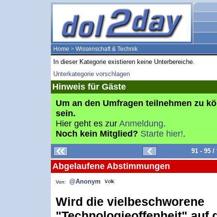
Home
>
Wissenschaft & Technik
In dieser Kategorie existieren keine Unterbereiche.
Unterkategorie vorschlagen
Hinweis für Gäste
Um an den Umfragen teilnehmen zu k
sein.
Hier geht es zur
Anmeldung
.
Noch kein Mitglied?
Starte hier!
.
91 - 95 
Abgelaufene Abstimmungen
@Anonym
Von:
Wird die vielbeschworene
"Technologieoffenheit" auf