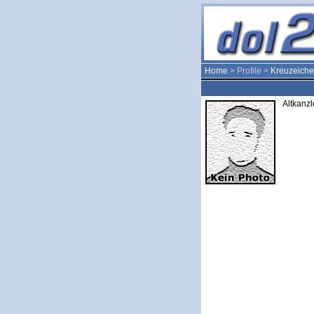
Home
> Profile >
Kreuzeiche
Altkanzl