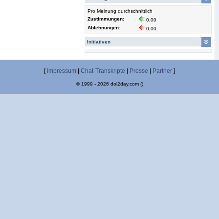
Pro Meinung durchschnittlich
Zustimmungen:
0,00
Ablehnungen:
0,00
Initiativen
[
Impressum
|
Chat-Transkripte
|
Presse
|
Partner
]
© 1999 - 2026 dol2day.com ()