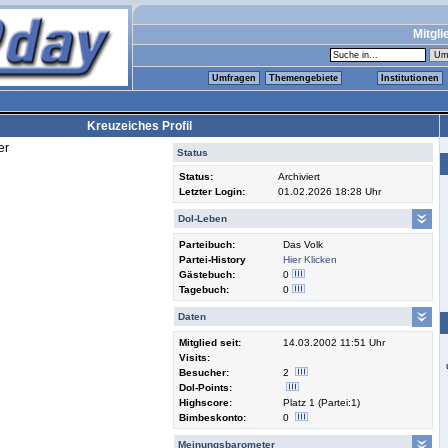
Mitgli
Umfragen
Themengebiete
Institutionen
Kreuzeiches Profil
er
Status
Status:
Archiviert
Letzter Login:
01.02.2026 18:28 Uhr
Dol-Leben
Parteibuch:
Das Volk
Partei-History
Hier Klicken
Gästebuch:
0
Tagebuch:
0
Daten
Mitglied seit:
14.03.2002 11:51 Uhr
Visits:
Besucher:
2
Dol-Points:
Highscore:
Platz 1 (Partei:1)
Bimbeskonto:
0
Meinungsbarometer