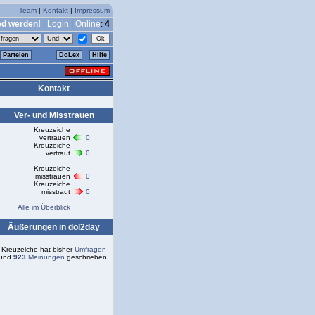
Team
|
Kontakt
|
Impressum
ed werden!
|
Login
|
Online
:
4
Parteien
DoLex
Hilfe
Kontakt
Ver- und Misstrauen
Kreuzeiche
vertrauen
0
Kreuzeiche
vertraut
0
Kreuzeiche
misstrauen
0
Kreuzeiche
misstraut
0
Alle im Überblick
Äußerungen in dol2day
Kreuzeiche hat bisher
Umfragen
und
923
Meinungen
geschrieben.