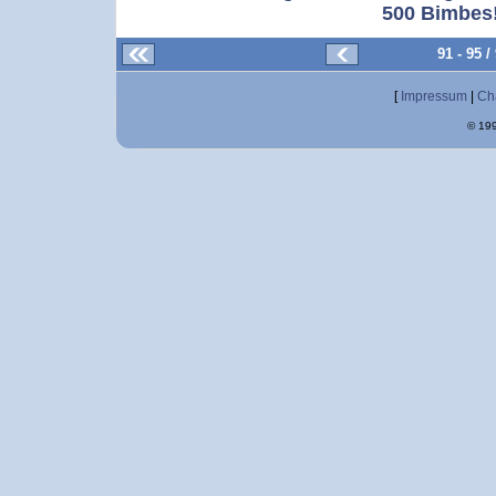
500 Bimbes!
91 - 95 
[
Impressum
|
Ch
© 199