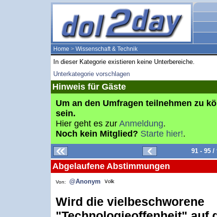
Home
>
Wissenschaft & Technik
In dieser Kategorie existieren keine Unterbereiche.
Unterkategorie vorschlagen
Hinweis für Gäste
Um an den Umfragen teilnehmen zu k
sein.
Hier geht es zur
Anmeldung
.
Noch kein Mitglied?
Starte hier!
.
91 - 95 
Abgelaufene Abstimmungen
@Anonym
Von:
Wird die vielbeschworene
"Technologieoffenheit" auf