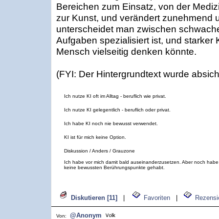
Bereichen zum Einsatz, von der Medizin
zur Kunst, und verändert zunehmend u
unterscheidet man zwischen schwacher 
Aufgaben spezialisiert ist, und starker 
Mensch vielseitig denken könnte.
(FYI: Der Hintergrundtext wurde absichtli
Ich nutze KI oft im Alltag - beruflich wie privat.
Ich nutze KI gelegentlich - beruflich oder privat.
Ich habe KI noch nie bewusst verwendet.
KI ist für mich keine Option.
Diskussion / Anders / Grauzone
Ich habe vor mich damit bald auseinanderzusetzen. Aber noch habe
keine bewussten Berührungspunkte gehabt.
Diskutieren [11]
|
Favoriten
|
Rezensi
@Anonym
Von: