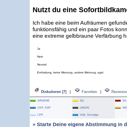
Nutzt du eine Sofortbildka
Ich habe eine beim Aufräumen gefunde
funktionsfähig und ein paar Fotos konn
eine extreme gelbbraune Verfärbung hat
Ja
Nein
Neutral
Enthaltung, keine Meinung, andere Meinung, egal
Diskutieren [7]
|
Favoriten
|
Rezensio
GRUENE
IDL
SII
CKP, KDP
UNION
NI
LPP
Volk, Sonstige
» Starte Deine eigene Abstimmung in d