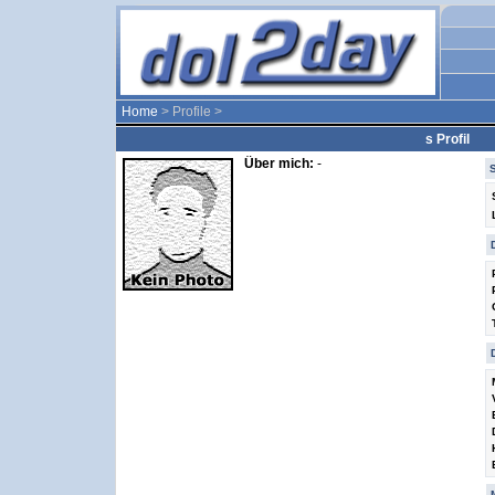
Home
> Profile >
s Profil
Über mich:
-