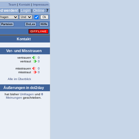
Team
|
Kontakt
|
Impressum
ed werden!
|
Login
|
Online
:
7
Parteien
DoLex
Hilfe
Kontakt
Ver- und Misstrauen
vertrauen
0
vertraut
0
misstrauen
0
misstraut
0
Alle im Überblick
Äußerungen in dol2day
hat bisher
Umfragen
und
0
Meinungen
geschrieben.