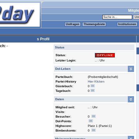
Mitgli
Umfragen
Themengebiete
Institutionen
s Profil
ch:
-
Status
Status:
Letzter Login:
.. : Uhr
Dol-Leben
Parteibuch:
(Probemitgliedschaft)
Partei-History
Hier Klicken
Gästebuch:
0
Tagebuch:
0
Daten
Mitglied seit:
.. : Uhr
Visits:
Besucher:
0
Dol-Points:
Highscore:
Platz 1 (Partei:1)
Bimbeskonto:
0
Meinungsbarometer