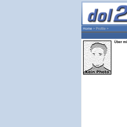
Home
> Profile >
Über mi