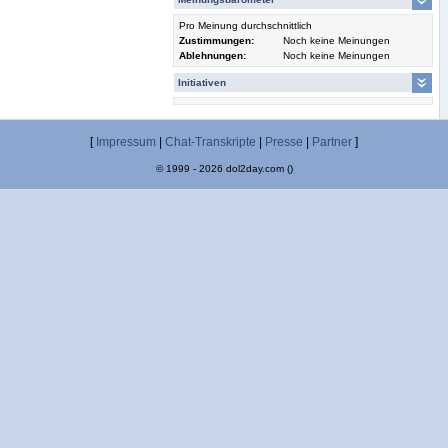
Pro Meinung durchschnittlich
Zustimmungen:
Noch keine Meinungen
Ablehnungen:
Noch keine Meinungen
Initiativen
[
Impressum
|
Chat-Transkripte
|
Presse
|
Partner
]
© 1999 - 2026 dol2day.com ()