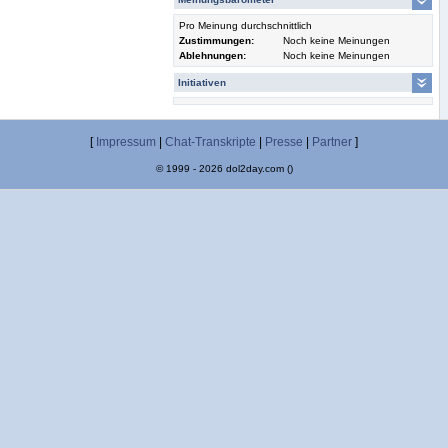
Pro Meinung durchschnittlich
Zustimmungen:
Noch keine Meinungen
Ablehnungen:
Noch keine Meinungen
Initiativen
[
Impressum
|
Chat-Transkripte
|
Presse
|
Partner
]
© 1999 - 2026 dol2day.com ()