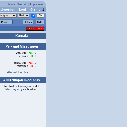
Team
|
Kontakt
|
Impressum
ed werden!
|
Login
|
Online
:
1
Parteien
DoLex
Hilfe
Kontakt
Ver- und Misstrauen
vertrauen
0
vertraut
0
misstrauen
0
misstraut
0
Alle im Überblick
Äußerungen in dol2day
hat bisher
Umfragen
und
0
Meinungen
geschrieben.