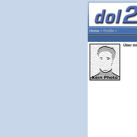
Home
> Profile >
Über mi