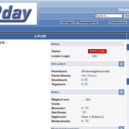
Mitgli
Umfragen
Themengebiete
Institutionen
s Profil
ch:
-
Status
Status:
Letzter Login:
.. : Uhr
Dol-Leben
Parteibuch:
(Probemitgliedschaft)
Partei-History
Hier Klicken
Gästebuch:
0
Tagebuch:
0
Daten
Mitglied seit:
.. : Uhr
Visits:
Besucher:
0
Dol-Points:
Highscore:
Platz 1 (Partei:1)
Bimbeskonto:
0
Meinungsbarometer