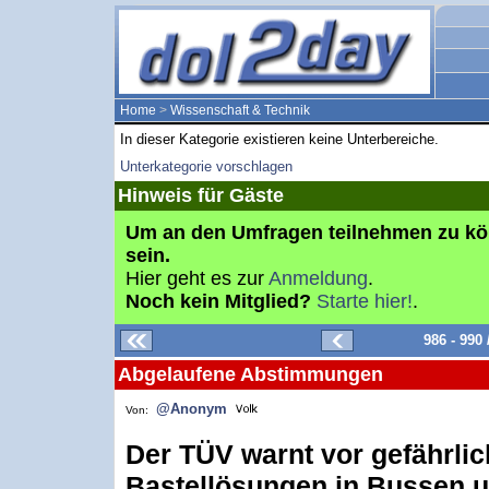
Home
>
Wissenschaft & Technik
In dieser Kategorie existieren keine Unterbereiche.
Unterkategorie vorschlagen
Hinweis für Gäste
Um an den Umfragen teilnehmen zu k
sein.
Hier geht es zur
Anmeldung
.
Noch kein Mitglied?
Starte hier!
.
986 - 990
Abgelaufene Abstimmungen
@Anonym
Von:
Der TÜV warnt vor gefährli
Bastellösungen in Bussen 