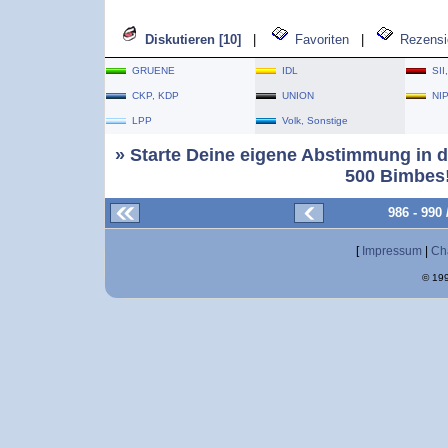
Diskutieren [10]
|
Favoriten
|
Rezensi
GRUENE
IDL
SII
CKP, KDP
UNION
NI
LPP
Volk, Sonstige
» Starte Deine eigene Abstimmung in d
500 Bimbes!
986 - 990
[
Impressum
|
Ch
© 199