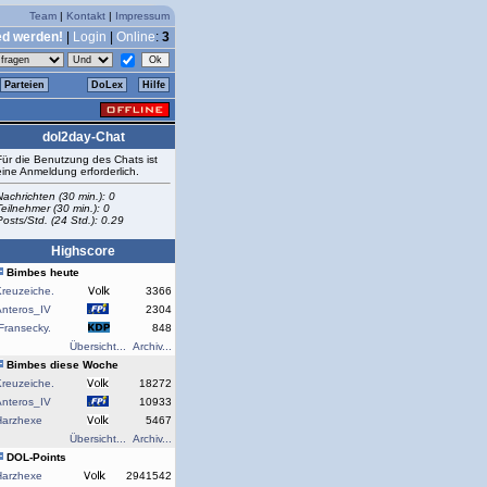
Team
|
Kontakt
|
Impressum
ed werden!
|
Login
|
Online
:
3
Parteien
DoLex
Hilfe
dol2day-Chat
Für die Benutzung des Chats ist
eine Anmeldung erforderlich.
Nachrichten (30 min.): 0
Teilnehmer (30 min.): 0
Posts/Std. (24 Std.): 0.29
Highscore
Bimbes heute
reuzeiche.
3366
Anteros_IV
2304
Fransecky.
848
Übersicht...
Archiv...
Bimbes diese Woche
reuzeiche.
18272
Anteros_IV
10933
Harzhexe
5467
Übersicht...
Archiv...
DOL-Points
Harzhexe
2941542