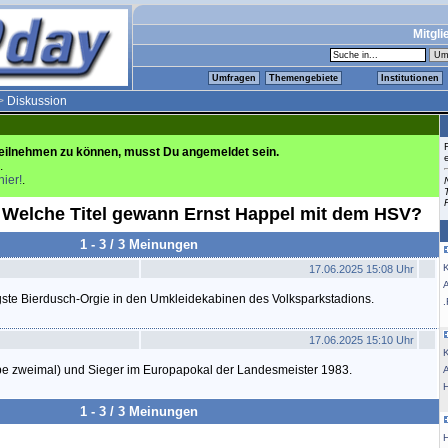
Mitgli
Umfragen
Themengebiete
Institutionen
>
Diskussion
eilnehmen zu können, musst Du angemeldet sein.
.
hier!
.
] Welche Titel gewann Ernst Happel mit dem HSV?
1 - 3 / 3 Meinungen
K
17.06.2025 15:08 Uhr
gste Bierdusch-Orgie in den Umkleidekabinen des Volksparkstadions.
.
17.06.2025 15:10 Uhr
K
ube zweimal) und Sieger im Europapokal der Landesmeister 1983.
1 - 3 / 3 Meinungen