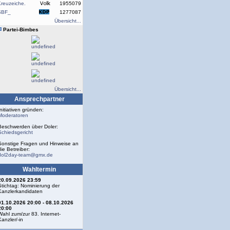
reuzeiche.
1955079
SBF_
1277087
Übersicht...
Partei-Bimbes
Übersicht...
Ansprechpartner
Initiativen gründen:
Moderatoren
Beschwerden über Doler:
Schiedsgericht
Sonstige Fragen und Hinweise an
die Betreiber:
dol2day-team@gmx.de
Wahltermin
20.09.2026 23:59
Stichtag: Nominierung der
Kanzlerkandidaten
01.10.2026 20:00 - 08.10.2026
20:00
Wahl zum/zur 83. Internet-
Kanzler/-in