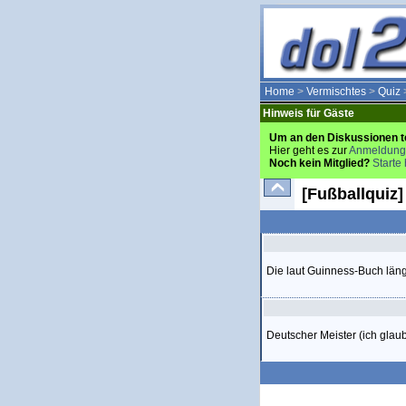
Home
>
Vermischtes
>
Quiz
Hinweis für Gäste
Um an den Diskussionen t
Hier geht es zur
Anmeldung
Noch kein Mitglied?
Starte 
[Fußballquiz
Die laut Guinness-Buch län
Deutscher Meister (ich gla