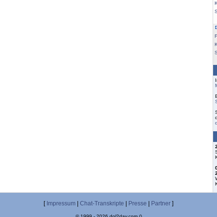
K
F
S
[
Impressum
|
Chat-Transkripte
|
Presse
|
Partner
]
© 1999 - 2026 dol2day.com ()