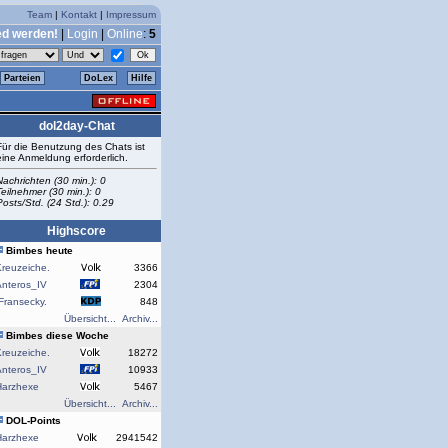
Team
|
Kontakt
|
Impressum
ed werden!
|
Login
|
Online
:
5
Parteien
DoLex
Hilfe
dol2day-Chat
Für die Benutzung des Chats ist
eine Anmeldung erforderlich.
Nachrichten (30 min.): 0
Teilnehmer (30 min.): 0
Posts/Std. (24 Std.): 0.29
Highscore
Bimbes heute
reuzeiche.
3366
Anteros_IV
2304
Fransecky.
848
Übersicht...
Archiv...
Bimbes diese Woche
reuzeiche.
18272
Anteros_IV
10933
Harzhexe
5467
Übersicht...
Archiv...
DOL-Points
Harzhexe
2941542