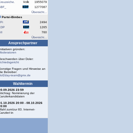
reuzeiche.
1955079
SBF_
1277087
Übersicht...
Partei-Bimbes
Pi
2494
KDP
1265
II
760
Übersicht...
Ansprechpartner
Initiativen gründen:
Moderatoren
Beschwerden über Doler:
Schiedsgericht
Sonstige Fragen und Hinweise an
die Betreiber:
dol2day-team@gmx.de
Wahltermin
20.09.2026 23:59
Stichtag: Nominierung der
Kanzlerkandidaten
01.10.2026 20:00 - 08.10.2026
20:00
Wahl zum/zur 83. Internet-
Kanzler/-in