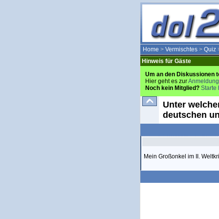
Home
>
Vermischtes
>
Quiz
Hinweis für Gäste
Um an den Diskussionen t
Hier geht es zur
Anmeldung
Noch kein Mitglied?
Starte 
Unter welchen
deutschen un
Mein Großonkel im II. Weltkri