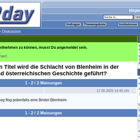
Mitgli
Umfragen
Themengebiete
Institutionen
>
Diskussion
eilnehmen zu können, musst Du angemeldet sein.
.
hier!
.
 Titel wird die Schlacht von Blenheim in der
d österreichischen Geschichte geführt?
1 - 2 / 2 Meinungen
K
17.06.2025 14:40 Uhr
.
eg flog jedenfalls eine Bristol Blenheim.
K
1 - 2 / 2 Meinungen