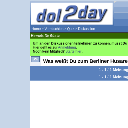
Home
>
Vermischtes
>
Quiz
>
Diskussion
Hinweis für Gäste
Um an den Diskussionen teilnehmen zu können, musst Du 
Hier geht es zur
Anmeldung
.
Noch kein Mitglied?
Starte hier!
.
Was weißt Du zum Berliner Husaren
1 - 1 / 1 Meinun
1 - 1 / 1 Meinun