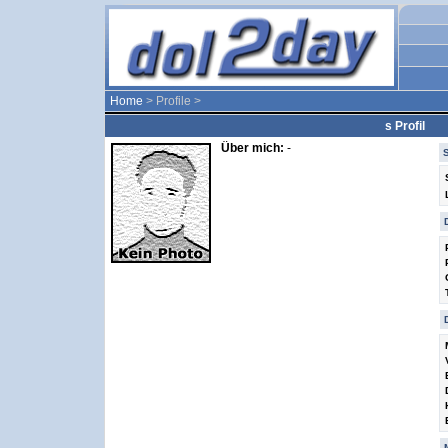
Home
> Profile >
s Profil
Über mich:
-