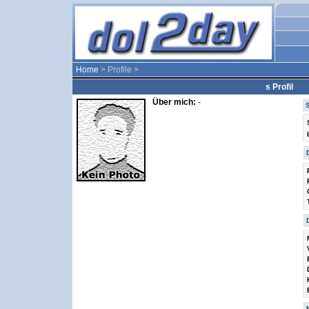
Home
> Profile >
s Profil
Über mich:
-