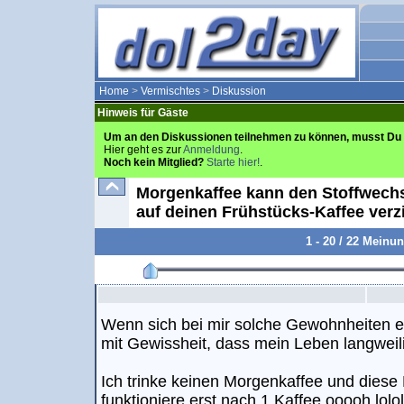
Home
>
Vermischtes
>
Diskussion
Hinweis für Gäste
Um an den Diskussionen teilnehmen zu können, musst Du 
Hier geht es zur
Anmeldung
.
Noch kein Mitglied?
Starte hier!
.
Morgenkaffee kann den Stoffwechse
auf deinen Frühstücks-Kaffee verz
1 - 20 / 22 Meinu
Wenn sich bei mir solche Gewohnheiten ei
mit Gewissheit, dass mein Leben langweil
Ich trinke keinen Morgenkaffee und diese
funktioniere erst nach 1 Kaffee ooooh lololo