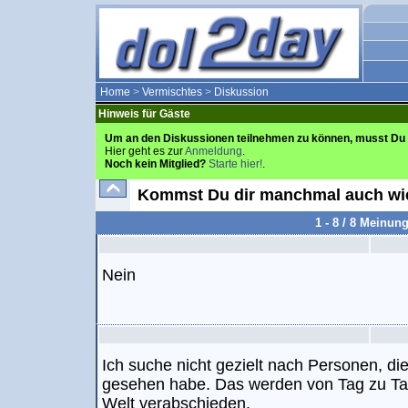
Home
>
Vermischtes
>
Diskussion
Hinweis für Gäste
Um an den Diskussionen teilnehmen zu können, musst Du 
Hier geht es zur
Anmeldung
.
Noch kein Mitglied?
Starte hier!
.
Kommst Du dir manchmal auch wie
1 - 8 / 8 Meinun
Nein
Ich suche nicht gezielt nach Personen, di
gesehen habe. Das werden von Tag zu Tag
Welt verabschieden.