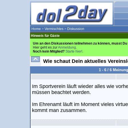
Home
>
Vermischtes
>
Diskussion
Hinweis für Gäste
Um an den Diskussionen teilnehmen zu können, musst Du 
Hier geht es zur
Anmeldung
.
Noch kein Mitglied?
Starte hier!
.
Wie schaut Dein aktuelles Vereins
1 - 6 / 6 Meinun
Im Sportverein läuft wieder alles wie vorh
müssen beachtet werden.
Im Ehrenamt läuft im Moment vieles virtuel
kommt man zusammen.