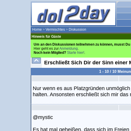
Home
>
Vermischtes
>
Diskussion
Hinweis für Gäste
Um an den Diskussionen teilnehmen zu können, musst Du 
Hier geht es zur
Anmeldung
.
Noch kein Mitglied?
Starte hier!
.
Erschließt Sich Dir der Sinn einer
1 - 10 / 10 Meinu
Nur wenn es aus Platzgründen unmöglich 
halten. Ansonsten erschließt sich mir das n
@mystic
Es hat mal geheißen, dass sich im Freien 