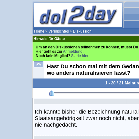
Home
>
Vermischtes
>
Diskussion
Hinweis für Gäste
Um an den Diskussionen teilnehmen zu können, musst Du 
Hier geht es zur
Anmeldung
.
Noch kein Mitglied?
Starte hier!
.
Hast Du schon mal mit dem Gedank
wo anders naturalisieren lässt?
1 - 20 / 21 Meinu
Ich kannte bisher die Bezeichnung natural
Staatsangehörigkeit zwar noch nicht, aber
nie nachgedacht.