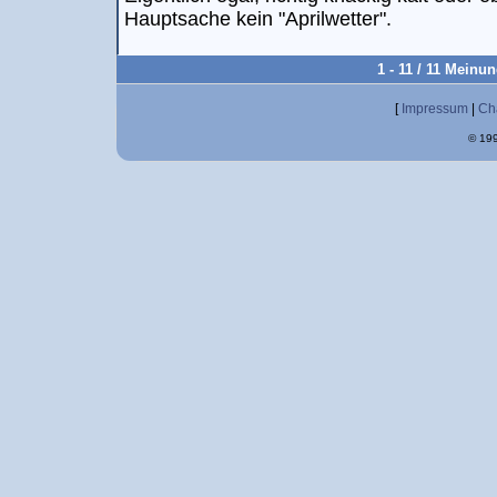
Hauptsache kein "Aprilwetter".
1 - 11 / 11 Meinu
[
Impressum
|
Ch
© 199