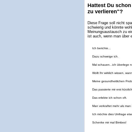
Hattest Du schon
zu verlieren"?
Diese Frage soll nicht sp
schwierig und könnte wohl 
Meinungsaustausch zu ein
ist auch, wenn man über e
Ich berichte...
Dazu schweige ich.
Mal schauen...ich überlege n
Wollt Ihr wirklich wissen, wa
Meine gesundheitlichen Probl
Das passierte mir erst kürzlich
Das erlebte ich schon oft.
Man verkraftet mehr als man
Ich möchte dies Umfrage etw
Schenke mir mal Bimbes!