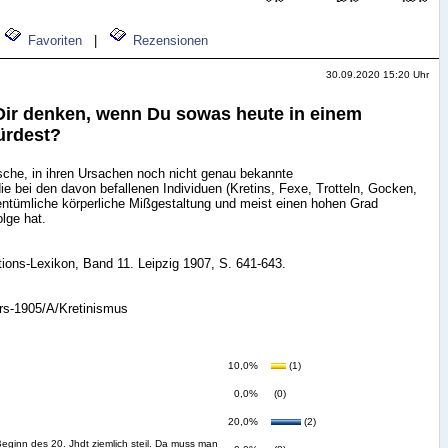
Favoriten
|
Rezensionen
30.09.2020 15:20 Uhr
ir denken, wenn Du sowas heute in einem
ürdest?
sche, in ihren Ursachen noch nicht genau bekannte
ie bei den davon befallenen Individuen (Kretins, Fexe, Trotteln, Gocken,
entümliche körperliche Mißgestaltung und meist einen hohen Grad
lge hat.
ons-Lexikon, Band 11. Leipzig 1907, S. 641-643.
rs-1905/A/Kretinismus
10,0%
(1)
0,0%
(0)
20,0%
(2)
Beginn des 20. Jhdt ziemlich steil. Da muss man