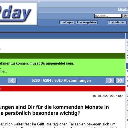
Mitgli
Umfragen
Themengebiete
Institutionen
n
ehmen zu können, musst Du angemeldet sein.
.
hier!
.
K
6280 - 6284 / 6310 Abstimmungen
n
01.10.2020 15:07 Uhr
K
ungen sind Dir für die kommenden Monate in
se persönlich besonders wichtig?
atürlich weiter fest im Griff, die täglichen Fallzahlen bewegen sich um