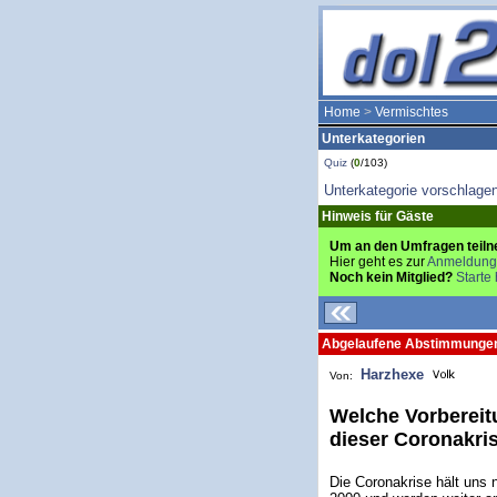
Home
>
Vermischtes
Unterkategorien
Quiz
(
0
/103)
Unterkategorie vorschlage
Hinweis für Gäste
Um an den Umfragen teiln
Hier geht es zur
Anmeldung
Noch kein Mitglied?
Starte 
Abgelaufene Abstimmunge
Harzhexe
Von:
Welche Vorbereit
dieser Coronakri
Die Coronakrise hält uns n