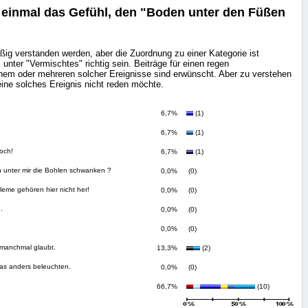
 einmal das Gefühl, den "Boden unter den Füßen
aßig verstanden werden, aber die Zuordnung zu einer Kategorie ist
unter "Vermischtes" richtig sein. Beiträge für einen regen
em oder mehreren solcher Ereignisse sind erwünscht. Aber zu verstehen
ine solches Ereignis nicht reden möchte.
6,7%
(1)
6,7%
(1)
och!
6,7%
(1)
nn unter mir die Bohlen schwanken ?
0,0%
(0)
eme gehören hier nicht her!
0,0%
(0)
.
0,0%
(0)
0,0%
(0)
 manchmal glaubt.
13,3%
(2)
as anders beleuchten.
0,0%
(0)
66,7%
(10)