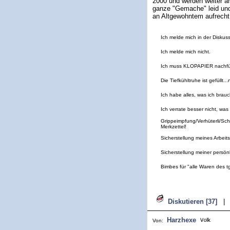
2000 und werden weiter ans
ganze "Gemache" leid und 
an Altgewohntem aufrecht 
Ich melde mich in der Diskuss
Ich melde mich nicht.
Ich muss KLOPAPIER nachfüll
Die Tiefkühltruhe ist gefüllt..
Ich habe alles, was ich brauc
Ich verrate besser nicht, was 
Grippeimpfung/Verhüterli/Sc
Merkzettel!
Sicherstellung meines Arbeits
Sicherstellung meiner persön
Bimbes für "alle Waren des t
Diskutieren [37]
|
Harzhexe
Von: