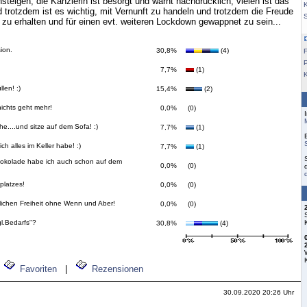
teigen, die Kanzlerin ist besorgt und warnt nachdrücklich, vielen ist das
K
trotzdem ist es wichtig, mit Vernunft zu handeln und trotzdem die Freude
zu erhalten und für einen evt. weiteren Lockdown gewappnet zu sein...
ion.
30,8%
(4)
F
7,7%
(1)
en! :)
15,4%
(2)
.nichts geht mehr!
0,0%
(0)
he....und sitze auf dem Sofa! :)
7,7%
(1)
ich alles im Keller habe! :)
7,7%
(1)
hokolade habe ich auch schon auf dem
0,0%
(0)
platzes!
0,0%
(0)
lichen Freiheit ohne Wenn und Aber!
0,0%
(0)
gl.Bedarfs"?
30,8%
(4)
Favoriten
|
Rezensionen
30.09.2020 20:26 Uhr