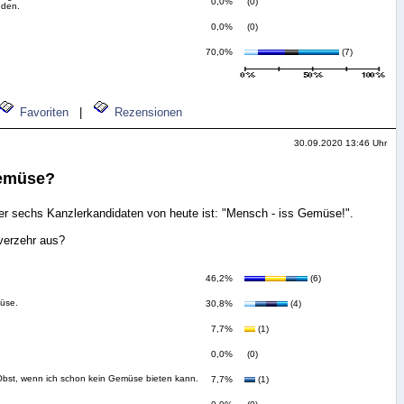
0,0%
(0)
eden.
0,0%
(0)
70,0%
(7)
Favoriten
|
Rezensionen
30.09.2020 13:46 Uhr
Gemüse?
er sechs Kanzlerkandidaten von heute ist: "Mensch - iss Gemüse!".
erzehr aus?
46,2%
(6)
üse.
30,8%
(4)
7,7%
(1)
0,0%
(0)
bst, wenn ich schon kein Gemüse bieten kann.
7,7%
(1)