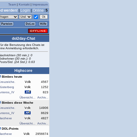
Team
|
Kontakt
|
Impressum
ed werden!
|
Login
|
Online
:
5
Parteien
DoLex
Hilfe
dol2day-Chat
Für die Benutzung des Chats ist
eine Anmeldung erforderlich.
Nachrichten (30 min.): 0
Teilnehmer (30 min.): 0
Posts/Std. (24 Std.): 0.63
Highscore
Bimbes heute
reuzeiche.
4567
Rüsterberg
1252
Anteros_IV
823
Übersicht...
Archiv...
Bimbes diese Woche
reuzeiche.
14906
Anteros_IV
8629
Harzhexe
4827
Übersicht...
Archiv...
DOL-Points
Harzhexe
2956674