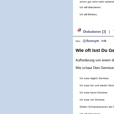
schon gar nicht mehr weiterr
Ich will diskutieren.
Ich will Bimbes.
Diskutieren [3]
|
@Anonym
Von:
Wie oft isst Du 
Aufforderung von einem d
Wie schaut Dein Gemüsev
Ich esse täglich Gemüse.
Ich esse hin und wieder Gem
Ich esse kaum Gemüse.
Ich esse nie Gemüse
Gelten Schokobananen als O
Ich will diskutieren.