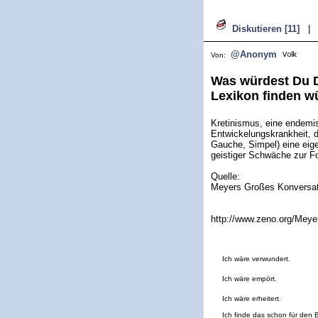
Diskutieren [11]
|
@Anonym
Von:
Was würdest Du D
Lexikon finden w
Kretinismus, eine endemi
Entwickelungskrankheit, d
Gauche, Simpel) eine eig
geistiger Schwäche zur Fo
Quelle:
Meyers Großes Konversati
http://www.zeno.org/Meye
Ich wäre verwundert.
Ich wäre empört.
Ich wäre erheitert.
Ich finde das schon für den 