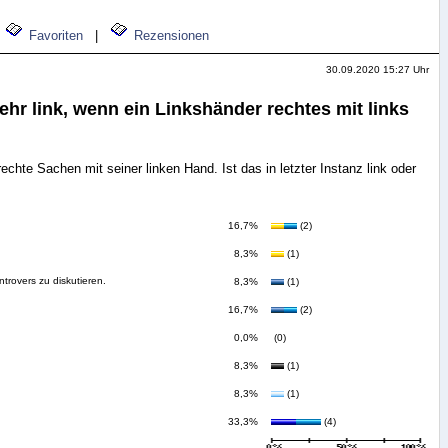
Favoriten
|
Rezensionen
30.09.2020 15:27 Uhr
sehr link, wenn ein Linkshänder rechtes mit links
echte Sachen mit seiner linken Hand. Ist das in letzter Instanz link oder
16,7%
(2)
8,3%
(1)
ntrovers zu diskutieren.
8,3%
(1)
16,7%
(2)
0,0%
(0)
8,3%
(1)
8,3%
(1)
33,3%
(4)