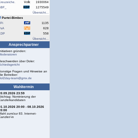
reuzeiche.
1930064
SBF_
1275549
Übersicht...
Partei-Bimbes
Pi
1135
PsA
628
KDP
558
Übersicht...
Ansprechpartner
Initiativen gründen:
Moderatoren
Beschwerden über Doler:
Schiedsgericht
Sonstige Fragen und Hinweise an
die Betreiber:
dol2day-team@gmx.de
Wahltermin
20.09.2026 23:59
Stichtag: Nominierung der
Kanzlerkandidaten
01.10.2026 20:00 - 08.10.2026
20:00
Wahl zum/zur 83. Internet-
Kanzler/-in