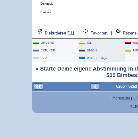
Diskussion
Bimbes
Diskutieren [11]
|
Favoriten
|
Rezensi
GRUENE
IDL
SII
CKP, KDP
UNION
NI
LPP
Volk, Sonstige
» Starte Deine eigene Abstimmung in d
500 Bimbes!
6265 - 626
[
Impressum
|
Ch
© 199