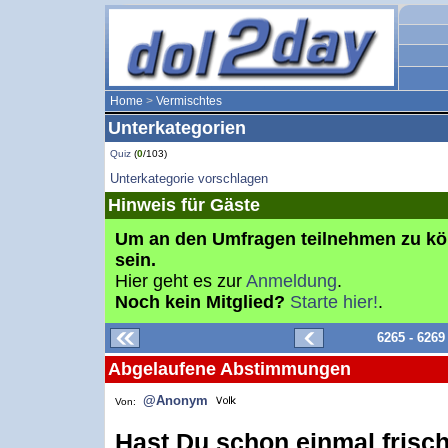
Home
>
Vermischtes
Unterkategorien
Quiz
(
0
/103)
Unterkategorie vorschlagen
Hinweis für Gäste
Um an den Umfragen teilnehmen zu k
sein.
Hier geht es zur
Anmeldung
.
Noch kein Mitglied?
Starte hier!
.
6265 - 626
Abgelaufene Abstimmungen
@Anonym
Von:
Hast Du schon einmal frisc