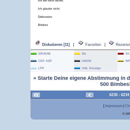
Ich bin nicht sicher.
Ich glaube nicht.
Diskussion
Bimbes
Diskutieren [11]
|
Favoriten
|
Rezensi
GRUENE
IDL
SII
CKP, KDP
UNION
NI
LPP
Volk, Sonstige
» Starte Deine eigene Abstimmung in d
500 Bimbes!
6230 - 623
[
Impressum
|
Ch
© 199