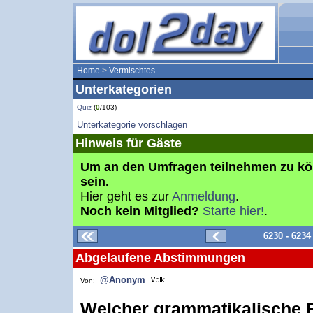
Home
>
Vermischtes
Unterkategorien
Quiz
(
0
/103)
Unterkategorie vorschlagen
Hinweis für Gäste
Um an den Umfragen teilnehmen zu k
sein.
Hier geht es zur
Anmeldung
.
Noch kein Mitglied?
Starte hier!
.
6230 - 623
Abgelaufene Abstimmungen
@Anonym
Von:
Welcher grammatikalische Fa