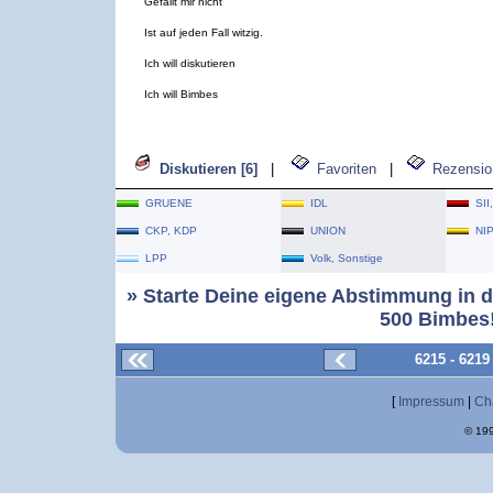
Gefällt mir nicht
Ist auf jeden Fall witzig.
Ich will diskutieren
Ich will Bimbes
Diskutieren [6]
|
Favoriten
|
Rezensio
GRUENE
IDL
SII
CKP, KDP
UNION
NI
LPP
Volk, Sonstige
» Starte Deine eigene Abstimmung in d
500 Bimbes!
6215 - 621
[
Impressum
|
Ch
© 199