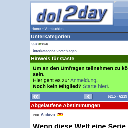
Home
>
Vermischtes
Unterkategorien
Quiz
(
0
/103)
Unterkategorie vorschlagen
Hinweis für Gäste
Um an den Umfragen teilnehmen zu k
sein.
Hier geht es zur
Anmeldung
.
Noch kein Mitglied?
Starte hier!
.
6215 - 621
Abgelaufene Abstimmungen
Ambion
Von:
Wenn diese Welt eine Serie