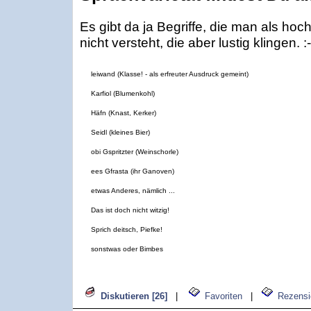
Es gibt da ja Begriffe, die man als ho
nicht versteht, die aber lustig klingen. :-
leiwand (Klasse! - als erfreuter Ausdruck gemeint)
Karfiol (Blumenkohl)
Häfn (Knast, Kerker)
Seidl (kleines Bier)
obi Gspritzter (Weinschorle)
ees Gfrasta (ihr Ganoven)
etwas Anderes, nämlich ...
Das ist doch nicht witzig!
Sprich deitsch, Piefke!
sonstwas oder Bimbes
Diskutieren [26]
|
Favoriten
|
Rezensi