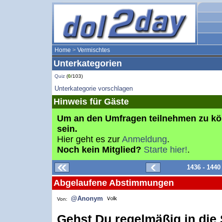
Home
>
Vermischtes
Unterkategorien
Quiz
(
0
/103)
Unterkategorie vorschlagen
Hinweis für Gäste
Um an den Umfragen teilnehmen zu k
sein.
Hier geht es zur
Anmeldung
.
Noch kein Mitglied?
Starte hier!
.
1436 - 144
Abgelaufene Abstimmungen
@Anonym
Von:
Gehst Du regelmäßig in die