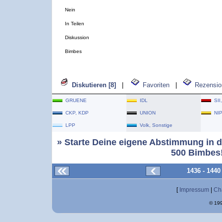
Nein
In Teilen
Diskussion
Bimbes
Diskutieren [8]
|
Favoriten
|
Rezensio
GRUENE
IDL
SII
CKP, KDP
UNION
NI
LPP
Volk, Sonstige
» Starte Deine eigene Abstimmung in d
500 Bimbes!
1436 - 144
[
Impressum
|
Ch
© 199