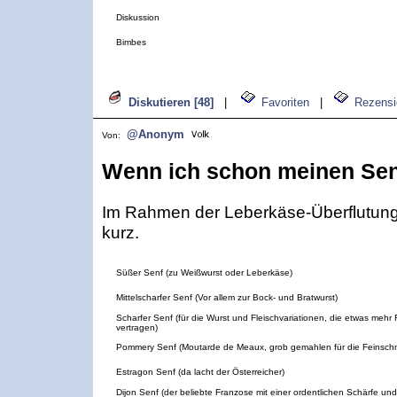
Diskussion
Bimbes
Diskutieren [48]
|
Favoriten
|
Rezensi
@Anonym
Von:
Wenn ich schon meinen Senf
Im Rahmen der Leberkäse-Überflutung 
kurz.
Süßer Senf (zu Weißwurst oder Leberkäse)
Mittelscharfer Senf (Vor allem zur Bock- und Bratwurst)
Scharfer Senf (für die Wurst und Fleischvariationen, die etwas mehr
vertragen)
Pommery Senf (Moutarde de Meaux, grob gemahlen für die Feinsch
Estragon Senf (da lacht der Österreicher)
Dijon Senf (der beliebte Franzose mit einer ordentlichen Schärfe un