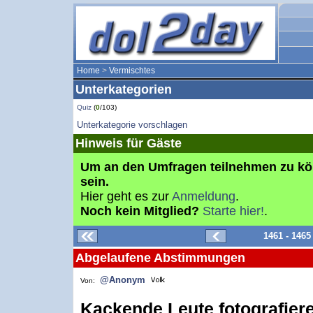
Home
>
Vermischtes
Unterkategorien
Quiz
(
0
/103)
Unterkategorie vorschlagen
Hinweis für Gäste
Um an den Umfragen teilnehmen zu k
sein.
Hier geht es zur
Anmeldung
.
Noch kein Mitglied?
Starte hier!
.
1461 - 146
Abgelaufene Abstimmungen
@Anonym
Von:
Kackende Leute fotografier