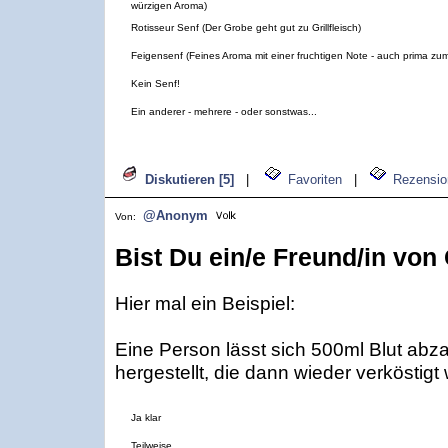
würzigen Aroma)
Rotisseur Senf (Der Grobe geht gut zu Grillfleisch)
Feigensenf (Feines Aroma mit einer fruchtigen Note - auch prima zu
Kein Senf!
Ein anderer - mehrere - oder sonstwas...
Diskutieren [5]
|
Favoriten
|
Rezensio
@Anonym
Von:
Bist Du ein/e Freund/in vo
Hier mal ein Beispiel:
Eine Person lässt sich 500ml Blut abz
hergestellt, die dann wieder verköstigt 
Ja klar
Teilweise