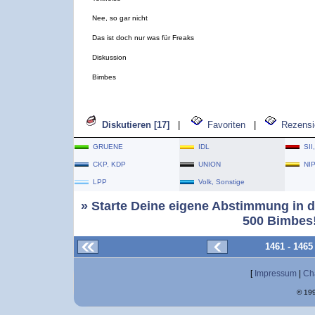
Nee, so gar nicht
Das ist doch nur was für Freaks
Diskussion
Bimbes
Diskutieren [17]
|
Favoriten
|
Rezensi
GRUENE
IDL
SII
CKP, KDP
UNION
NI
LPP
Volk, Sonstige
» Starte Deine eigene Abstimmung in d
500 Bimbes!
1461 - 146
[
Impressum
|
Ch
© 199