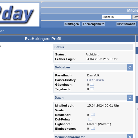
Mitgli
Umfragen
Themengebiete
Institutionen
er
EvaHulzingers Profil
er
Status
Status:
Archiviert
Letzter Login:
04.04.2025 21:28 Uhr
Dol-Leben
Parteibuch:
Das Volk
Partei-History
Hier Klicken
Gästebuch:
0
Tagebuch:
0
Daten
Mitglied seit:
15.04.2024 09:01 Uhr
Visits:
Besucher:
0
Dol-Points:
Highscore:
Platz 1 (Partei:1)
Bimbeskonto:
0
Meinungsbarometer