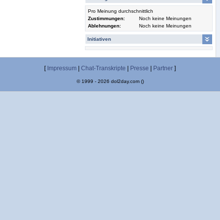
Pro Meinung durchschnittlich
Zustimmungen:
Noch keine Meinungen
Ablehnungen:
Noch keine Meinungen
Initiativen
[
Impressum
|
Chat-Transkripte
|
Presse
|
Partner
]
© 1999 - 2026 dol2day.com ()