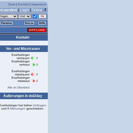
Team
|
Kontakt
|
Impressum
ed werden!
|
Login
|
Online
:
7
Parteien
DoLex
Hilfe
Kontakt
Ver- und Misstrauen
EvaHulzinger
vertrauen
0
EvaHulzinger
vertraut
0
EvaHulzinger
misstrauen
0
EvaHulzinger
misstraut
0
Alle im Überblick
Äußerungen in dol2day
EvaHulzinger hat bisher
Umfragen
und
0
Meinungen
geschrieben.