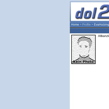
Home
> Profile >
EvaHulzing
Altkanzl