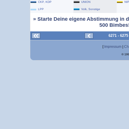
CKP, KDP
UNION
NI
LPP
Volk, Sonstige
» Starte Deine eigene Abstimmung in d
500 Bimbes!
6271 - 627
[
Impressum
|
Ch
© 199