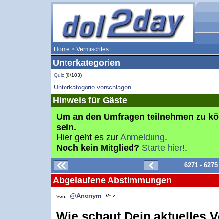
Home
>
Vermischtes
Unterkategorien
Quiz
(
0
/103)
Unterkategorie vorschlagen
Hinweis für Gäste
Um an den Umfragen teilnehmen zu k
sein.
Hier geht es zur
Anmeldung
.
Noch kein Mitglied?
Starte hier!
.
6271 - 627
Abgelaufene Abstimmungen
@Anonym
Von:
Wie schaut Dein aktuelles 