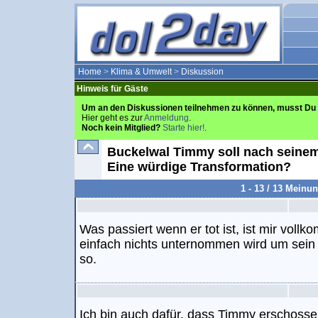
Home
>
Klima & Umwelt
>
Diskussion
Hinweis für Gäste
Um an den Diskussionen teilnehmen zu können, musst Du 
Hier geht es zur
Anmeldung
.
Noch kein Mitglied?
Starte hier!
.
Buckelwal Timmy soll nach seinem
Eine würdige Transformation?
1 - 13 / 13 Meinu
Was passiert wenn er tot ist, ist mir voll
einfach nichts unternommen wird um sein
so.
Ich bin auch dafür, dass Timmy erschosse