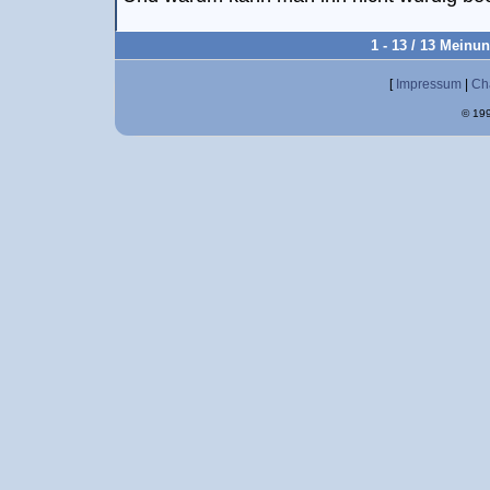
1 - 13 / 13 Meinu
[
Impressum
|
Ch
© 199