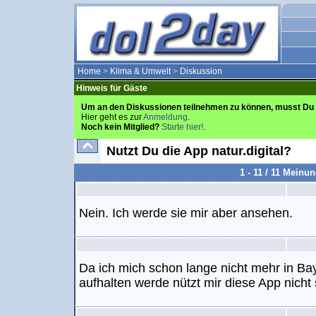
Home
>
Klima & Umwelt
>
Diskussion
Hinweis für Gäste
Um an den Diskussionen teilnehmen zu können, musst Du 
Hier geht es zur
Anmeldung
.
Noch kein Mitglied?
Starte hier!
.
Nutzt Du die App natur.digital?
1 - 11 / 11 Meinu
Nein. Ich werde sie mir aber ansehen.
Da ich mich schon lange nicht mehr in Ba
aufhalten werde nützt mir diese App nicht 