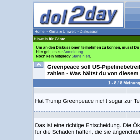
Home
>
Klima & Umwelt
>
Diskussion
Hinweis für Gäste
Um an den Diskussionen teilnehmen zu können, musst Du 
Hier geht es zur
Anmeldung
.
Noch kein Mitglied?
Starte hier!
.
Greenpeace soll US-Pipelinebetreib
zahlen - Was hältst du von diesem 
1 - 8 / 8 Meinun
Hat Trump Greenpeace nicht sogar zur Ter
Das ist eine richtige Entscheidung. Die Ö
für die Schäden haften, die sie angerichte