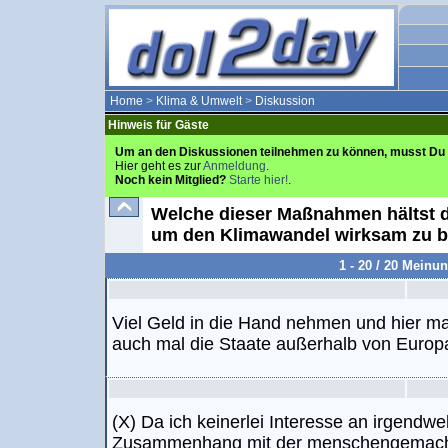
Home
>
Klima & Umwelt
>
Diskussion
Hinweis für Gäste
Um an den Diskussionen teilnehmen zu können, musst Du 
Hier geht es zur
Anmeldung
.
Noch kein Mitglied?
Starte hier!
.
Welche dieser Maßnahmen hältst du
um den Klimawandel wirksam zu 
1 - 20 / 20 Meinu
Viel Geld in die Hand nehmen und hier mal
auch mal die Staate außerhalb von Europa
(X) Da ich keinerlei Interesse an irgend
Zusammenhang mit der menschengemacht