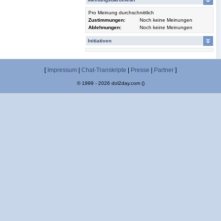
Pro Meinung durchschnittlich
Zustimmungen:
Noch keine Meinungen
Ablehnungen:
Noch keine Meinungen
Initiativen
[
Impressum
|
Chat-Transkripte
|
Presse
|
Partner
]
© 1999 - 2026 dol2day.com ()