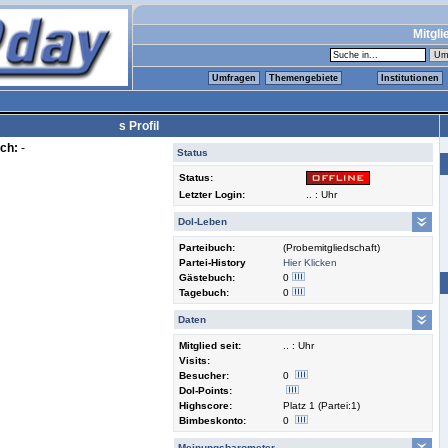
Mitgli
Umfragen
Themengebiete
Institutionen
s Profil
ch:
-
Status
Status:
Letzter Login:
.. : Uhr
Dol-Leben
Parteibuch:
(Probemitgliedschaft)
Partei-History
Hier Klicken
Gästebuch:
0
Tagebuch:
0
Daten
Mitglied seit:
.. : Uhr
Visits:
Besucher:
0
Dol-Points:
Highscore:
Platz 1 (Partei:1)
Bimbeskonto:
0
Meinungsbarometer