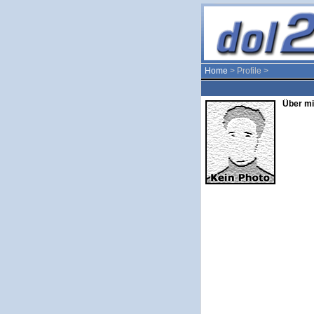
Home
> Profile >
Über mi