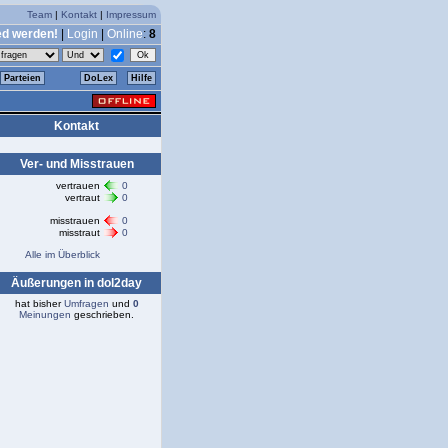
Team
|
Kontakt
|
Impressum
ed werden!
|
Login
|
Online
:
8
Parteien
DoLex
Hilfe
Kontakt
Ver- und Misstrauen
vertrauen
0
vertraut
0
misstrauen
0
misstraut
0
Alle im Überblick
Äußerungen in dol2day
hat bisher
Umfragen
und
0
Meinungen
geschrieben.