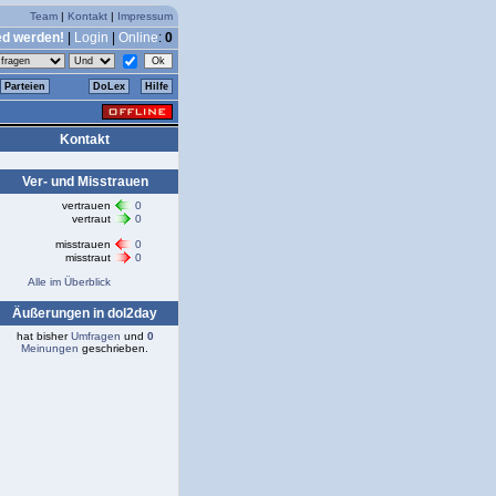
Team
|
Kontakt
|
Impressum
ed werden!
|
Login
|
Online
:
0
Parteien
DoLex
Hilfe
Kontakt
Ver- und Misstrauen
vertrauen
0
vertraut
0
misstrauen
0
misstraut
0
Alle im Überblick
Äußerungen in dol2day
hat bisher
Umfragen
und
0
Meinungen
geschrieben.