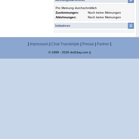
Pro Meinung durchschnittlich
Zustimmungen:
Noch keine Meinungen
Ablehnungen:
Noch keine Meinungen
Initiativen
[
Impressum
|
Chat-Transkripte
|
Presse
|
Partner
]
© 1999 - 2026 dol2day.com ()