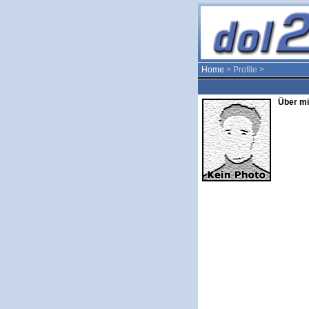
Home
> Profile >
Über mi