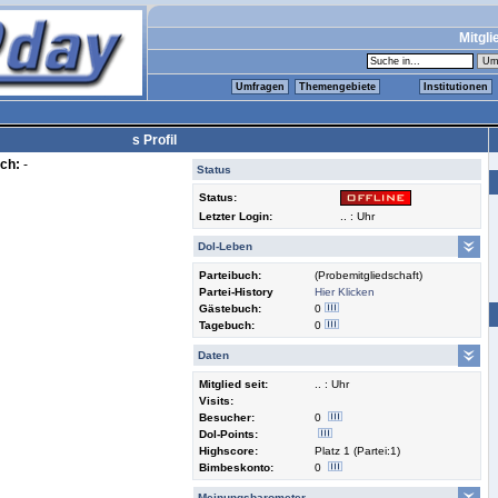
Mitgli
Umfragen
Themengebiete
Institutionen
s Profil
ch:
-
Status
Status:
Letzter Login:
.. : Uhr
Dol-Leben
Parteibuch:
(Probemitgliedschaft)
Partei-History
Hier Klicken
Gästebuch:
0
Tagebuch:
0
Daten
Mitglied seit:
.. : Uhr
Visits:
Besucher:
0
Dol-Points:
Highscore:
Platz 1 (Partei:1)
Bimbeskonto:
0
Meinungsbarometer