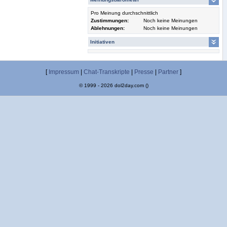
Pro Meinung durchschnittlich
Zustimmungen:
Noch keine Meinungen
Ablehnungen:
Noch keine Meinungen
Initiativen
[
Impressum
|
Chat-Transkripte
|
Presse
|
Partner
]
© 1999 - 2026 dol2day.com ()