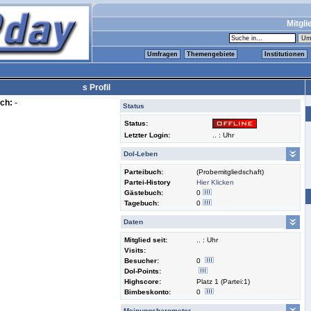
Mitgli
Umfragen
Themengebiete
Institutionen
s Profil
ch:
-
Status
Status:
Letzter Login:
.. : Uhr
Dol-Leben
Parteibuch:
(Probemitgliedschaft)
Partei-History
Hier Klicken
Gästebuch:
0
Tagebuch:
0
Daten
Mitglied seit:
.. : Uhr
Visits:
Besucher:
0
Dol-Points:
Highscore:
Platz 1 (Partei:1)
Bimbeskonto:
0
Meinungsbarometer