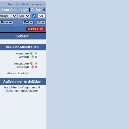
Team
|
Kontakt
|
Impressum
ed werden!
|
Login
|
Online
:
4
Parteien
DoLex
Hilfe
Kontakt
Ver- und Misstrauen
vertrauen
0
vertraut
0
misstrauen
0
misstraut
0
Alle im Überblick
Äußerungen in dol2day
hat bisher
Umfragen
und
0
Meinungen
geschrieben.