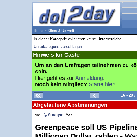
Home
>
Klima & Umwelt
In dieser Kategorie existieren keine Unterbereiche.
Unterkategorie vorschlagen
Hinweis für Gäste
Um an den Umfragen teilnehmen zu k
sein.
Hier geht es zur
Anmeldung
.
Noch kein Mitglied?
Starte hier!
.
16 - 20 
Abgelaufene Abstimmungen
@Anonym
Von:
Greenpeace soll US-Pipelin
Millionen Dollar zahlen - Wa