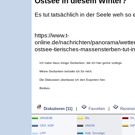
Ostsee in diesem Winter?
Es tut tatsächlich in der Seele weh so 
https://www.t-
online.de/nachrichten/panorama/wette
ostsee-tierisches-massensterben-tut-i
Ich habe dazu einige Gedanken, die ich hier gerne vorlege.
Meine Gedanken behalte ich für mich.
Die Diskussion überlasse ich den Experten hier.
Bimbes
Diskutieren [11]
|
Favoriten
|
Rezensi
GRUENE
IDL
SII
CKP, KDP
UNION
NI
LPP
Volk, Sonstige