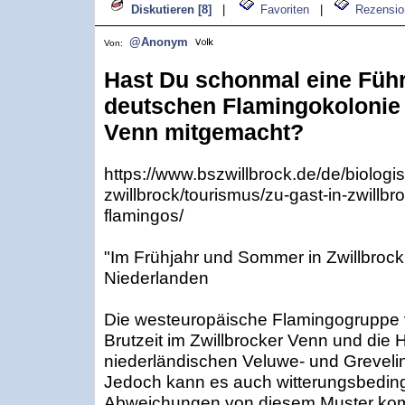
Diskutieren [8]
|
Favoriten
|
Rezensio
@Anonym
Von:
Hast Du schonmal eine Führ
deutschen Flamingokolonie 
Venn mitgemacht?
https://www.bszwillbrock.de/de/biologis
zwillbrock/tourismus/zu-gast-in-zwillb
flamingos/
"Im Frühjahr und Sommer in Zwillbrock
Niederlanden
Die westeuropäische Flamingogruppe v
Brutzeit im Zwillbrocker Venn und die
niederländischen Veluwe- und Grevel
Jedoch kann es auch witterungsbeding
Abweichungen von diesem Muster ko