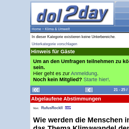
Home
>
Klima & Umwelt
In dieser Kategorie existieren keine Unterbereiche.
Unterkategorie vorschlagen
Hinweis für Gäste
Um an den Umfragen teilnehmen zu k
sein.
Hier geht es zur
Anmeldung
.
Noch kein Mitglied?
Starte hier!
.
21 - 25 
Abgelaufene Abstimmungen
RufusRockII
Von:
Wie werden die Menschen i
das Thema Klimawandel de