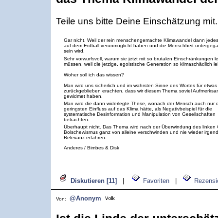
Teile uns bitte Deine Einschätzung mit.
Gar nicht. Weil der rein menschengemachte Klimawandel dann jede
auf dem Erdball verunmöglicht haben und die Menschheit untergeg
sein wird.
Sehr vorwurfsvoll, warum sie jetzt mit so brutalen Einschränkungen 
müssen, weil die jetzige, egoistische Generation so klimaschädlich le
Woher soll ich das wissen?
Man wird uns sicherlich und im wahrsten Sinne des Wortes für etwas
zurückgeblieben erachten, dass wir diesem Thema soviel Aufmerksa
gewidmet haben.
Man wird die dann widerlegte These, wonach der Mensch auch nur 
geringsten Einfluss auf das Klima hätte, als Negativbeispiel für die
systematische Desinformation und Manipulation von Gesellschaften
betrachten.
Überhaupt nicht. Das Thema wird nach der Überwindung des linken
Bolschewismus ganz von alleine verschwinden und nie wieder irgen
Relevanz erfahren.
Anderes / Bimbes & Disk
Diskutieren [11]
|
Favoriten
|
Rezensi
@Anonym
Von: