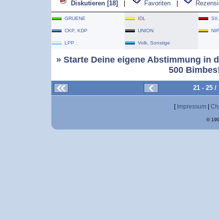
Diskutieren [18]
|
Favoriten
|
Rezensi
GRUENE
IDL
SII
CKP, KDP
UNION
NI
LPP
Volk, Sonstige
» Starte Deine eigene Abstimmung in d
500 Bimbes!
21 - 25 
[
Impressum
|
Ch
© 199