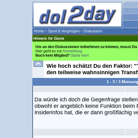
Home
>
Sport & Vergnügen
>
Diskussion
Hinweis für Gäste
Um an den Diskussionen teilnehmen zu können, musst Du 
Hier geht es zur
Anmeldung
.
Noch kein Mitglied?
Starte hier!
.
Wie hoch schätzt Du den Faktor: "
den teilweise wahnsinnigen Tran
1 - 3 / 3 Meinun
Da würde ich doch die Gegenfrage stell
obwohl er angeblich keine Funktion beim 
Insiderinfos hat, die er dann großflächig ver