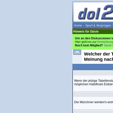
Home
>
Sport & Vergnügen
Hinweis für Gäste
Um an den Diskussionen t
Hier geht es zur
Anmeldung
Noch kein Mitglied?
Starte 
Welcher der 
Meinung nach
Wenn der jetzige Tabellenst
möglichen Halbfinals Eisbä
Die Münchner werden's woh