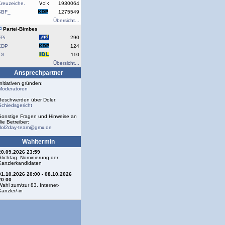
reuzeiche.
1930064
SBF_
1275549
Übersicht...
Partei-Bimbes
Pi
290
KDP
124
IDL
110
Übersicht...
Ansprechpartner
Initiativen gründen:
Moderatoren
Beschwerden über Doler:
Schiedsgericht
Sonstige Fragen und Hinweise an
die Betreiber:
dol2day-team@gmx.de
Wahltermin
20.09.2026 23:59
Stichtag: Nominierung der
Kanzlerkandidaten
01.10.2026 20:00 - 08.10.2026
20:00
Wahl zum/zur 83. Internet-
Kanzler/-in