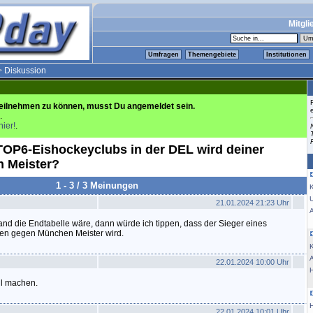
Mitgli
Umfragen
Themengebiete
Institutionen
>
Diskussion
eilnehmen zu können, musst Du angemeldet sein.
.
hier!
.
TOP6-Eishockeyclubs in der DEL wird deiner
 Meister?
1 - 3 / 3 Meinungen
K
21.01.2024 21:23 Uhr
and die Endtabelle wäre, dann würde ich tippen, dass der Sieger eines
ren gegen München Meister wird.
K
22.01.2024 10:00 Uhr
l machen.
22.01.2024 10:01 Uhr