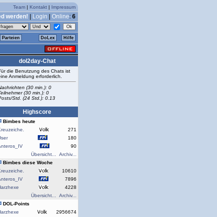
Team
|
Kontakt
|
Impressum
ed werden!
|
Login
|
Online
:
6
Parteien
DoLex
Hilfe
dol2day-Chat
Für die Benutzung des Chats ist
eine Anmeldung erforderlich.
Nachrichten (30 min.): 0
Teilnehmer (30 min.): 0
Posts/Std. (24 Std.): 0.13
Highscore
Bimbes heute
reuzeiche.
271
User
180
Anteros_IV
90
Übersicht...
Archiv...
Bimbes diese Woche
reuzeiche.
10610
Anteros_IV
7896
Harzhexe
4228
Übersicht...
Archiv...
DOL-Points
Harzhexe
2956674