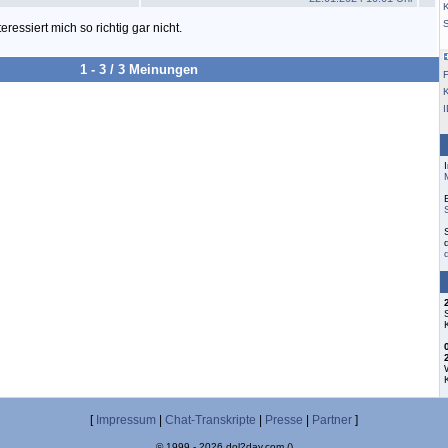
K
ressiert mich so richtig gar nicht.
1 - 3 / 3 Meinungen
F
[
Impressum
|
Chat-Transkripte
|
Presse
|
Partner
]
© 1999 - 2026 dol2day.com ()