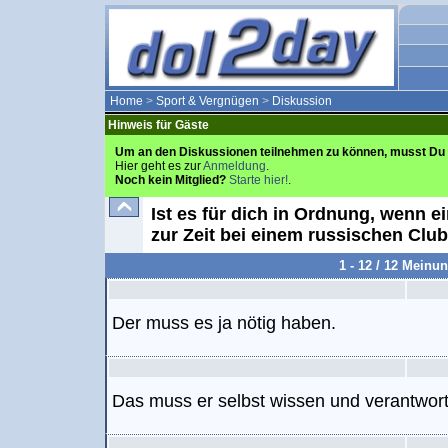
Home
>
Sport & Vergnügen
>
Diskussion
Hinweis für Gäste
Um an den Diskussionen teilnehmen zu können, musst Du 
Hier geht es zur
Anmeldung
.
Noch kein Mitglied?
Starte hier!
.
Ist es für dich in Ordnung, wenn e
zur Zeit bei einem russischen Clu
1 - 12 / 12 Meinu
Der muss es ja nötig haben.
Das muss er selbst wissen und verantwor